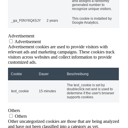
and assigns a randomly
generated number to
recognize unique visitors.
This cookie is installed by
_ga_F0NY6Q4SJY
2 years
Google Analytics.
Advertisement
Advertisement
Advertisement cookies are used to provide visitors with
relevant ads and marketing campaigns. These cookies track
visitors across websites and collect information to provide
customized ads.
Cookie
Dauer
Beschreibung
The test_cookie is set by
doubleclick.net and is used to
test_cookie
15 minutes
determine if the user's browser
supports cookies.
Others
Others
Other uncategorized cookies are those that are being analyzed
and have not been classified into a category as yet.