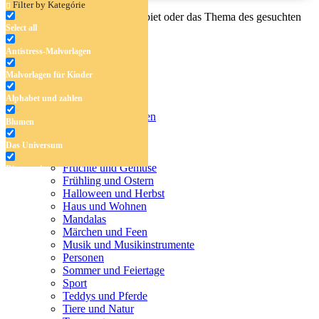
Filter by Kategórie
Geben Sie den Namen, das Gebiet oder das Thema des gesuchten
Select all
Malbuchs ein.
Antistress-Malvorlagen
Malvorlagen für Kinder
Antistress-Malvorlagen
Alphabet und zahlen
Malvorlagen für Kinder
Alphabet und zahlen
Blumen
Blumen
Das Universum
Das Universum
Dinosaurier
Früchte und Gemüse
Dinosaurier
Frühling und Ostern
Früchte und Gemüse
Halloween und Herbst
Haus und Wohnen
Frühling und Ostern
Mandalas
Märchen und Feen
Halloween und Herbst
Musik und Musikinstrumente
Personen
Haus und Wohnen
Sommer und Feiertage
Sport
Mandalas
Teddys und Pferde
Tiere und Natur
Märchen und Feen