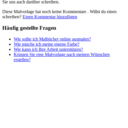
Sie uns auch darüber schreiben.
Teddys und Pferde
Diese Malvorlage hat noch keine Kommentare
. Willst du einen
Tiere und Natur
schreiben?
Einen Kommentar hinzufügen
Transport
Häufig gestellte Fragen
Valentinstag und Liebe
Wie sollte ich Malbücher online ausmalen?
Winter und Weihnachten
Wie mische ich meine eigene Farbe?
Wie kann ich Ihre Arbeit unterstützen?
Nezaradené
Können Sie eine Malvorlage nach meinen Wünschen
Unkategorisiert
erstellen?