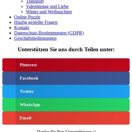
Transport
Musik und Musikinstrumente
Valentinstag und Liebe
Winter und Weihnachten
Personen
Online Puzzle
Häufig gestellte Fragen
Sommer und Feiertage
Kontakt
Datenschutz-Bestimmungen (GDPR)
Sport
Geschäftsbedingungen
Teddys und Pferde
Unterstützen Sie uns durch Teilen unter:
Tiere und Natur
Transport
Pinterest
Valentinstag und Liebe
Facebook
Winter und Weihnachten
Twitter
Nezaradené
Unkategorisiert
WhatsApp
Email
Danke für Ihre Unterstützung :)