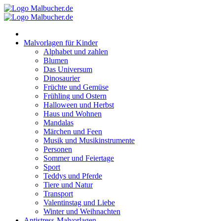
Zum
Inhalt
springen
Malvorlagen für Kinder
Alphabet und zahlen
Blumen
Das Universum
Dinosaurier
Früchte und Gemüse
Frühling und Ostern
Halloween und Herbst
Haus und Wohnen
Mandalas
Märchen und Feen
Musik und Musikinstrumente
Personen
Sommer und Feiertage
Sport
Teddys und Pferde
Tiere und Natur
Transport
Valentinstag und Liebe
Winter und Weihnachten
Antistress-Malvorlagen