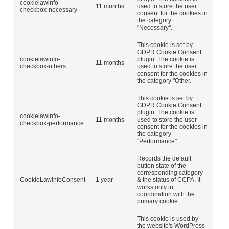
cookielawinfo-
11 months
used to store the user
checkbox-necessary
consent for the cookies in
the category
"Necessary".
This cookie is set by
GDPR Cookie Consent
cookielawinfo-
plugin. The cookie is
11 months
checkbox-others
used to store the user
consent for the cookies in
the category "Other.
This cookie is set by
GDPR Cookie Consent
plugin. The cookie is
cookielawinfo-
11 months
used to store the user
checkbox-performance
consent for the cookies in
the category
"Performance".
Records the default
button state of the
corresponding category
CookieLawInfoConsent
1 year
& the status of CCPA. It
works only in
coordination with the
primary cookie.
This cookie is used by
the website's WordPress