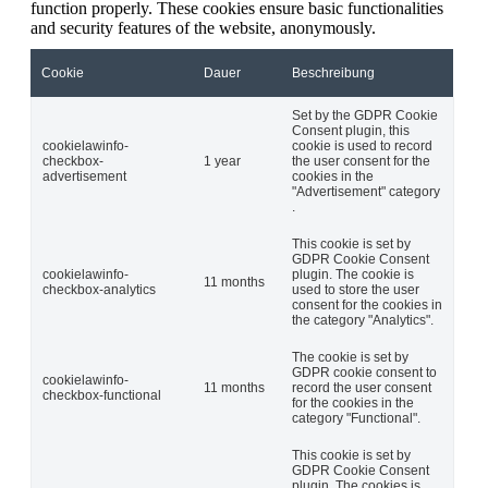
function properly. These cookies ensure basic functionalities
and security features of the website, anonymously.
Cookie
Dauer
Beschreibung
Set by the GDPR Cookie
Consent plugin, this
cookielawinfo-
cookie is used to record
checkbox-
1 year
the user consent for the
advertisement
cookies in the
"Advertisement" category
.
This cookie is set by
GDPR Cookie Consent
cookielawinfo-
plugin. The cookie is
11 months
checkbox-analytics
used to store the user
consent for the cookies in
the category "Analytics".
The cookie is set by
GDPR cookie consent to
cookielawinfo-
11 months
record the user consent
checkbox-functional
for the cookies in the
category "Functional".
This cookie is set by
GDPR Cookie Consent
plugin. The cookies is