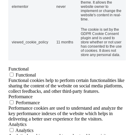
theme. It allows the
elementor
never
website owner to
implement or change the
website's content in real-
time.
The cookie is set by the
GDPR Cookie Consent
plugin and is used to
viewed_cookie_policy
11 months
store whether or not user
has consented to the use
of cookies. It does not
store any personal data.
Functional
Functional
Functional cookies help to perform certain functionalities like
sharing the content of the website on social media platforms,
collect feedbacks, and other third-party features.
Performance
Performance
Performance cookies are used to understand and analyze the
key performance indexes of the website which helps in
delivering a better user experience for the visitors.
Analytics
Analytics