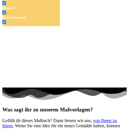
Blumen
Das Universum
Dinosaurier
Früchte und Gemüse
Frühling und Ostern
Halloween und Herbst
Haus und Wohnen
Mandalas
Märchen und Feen
Musik und Musikinstrumente
Personen
Was sagt ihr zu unseren Malvorlagen?
Sommer und Feiertage
Gefällt dir dieses Malbuch? Dann freuen wir uns,
von Ihnen zu
Sport
hören
. Wenn Sie eine Idee für ein neues Gemälde haben, können