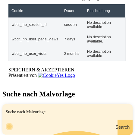
Cookie
Dauer
Beschreibung
No description
wbcr_inp_session_id
session
available.
No description
wbcr_inp_user_page_views
7 days
available.
No description
wbcr_inp_user_visits
2 months
available.
SPEICHERN & AKZEPTIEREN
Präsentiert von
Suche nach Malvorlage
Search