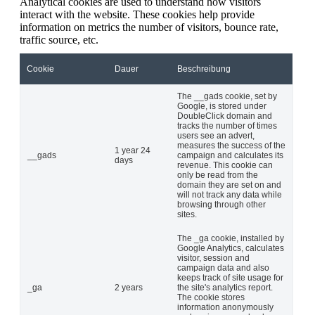
Analytical cookies are used to understand how visitors
interact with the website. These cookies help provide
information on metrics the number of visitors, bounce rate,
traffic source, etc.
Cookie
Dauer
Beschreibung
The __gads cookie, set by
Google, is stored under
DoubleClick domain and
tracks the number of times
users see an advert,
measures the success of the
1 year 24
__gads
campaign and calculates its
days
revenue. This cookie can
only be read from the
domain they are set on and
will not track any data while
browsing through other
sites.
The _ga cookie, installed by
Google Analytics, calculates
visitor, session and
campaign data and also
keeps track of site usage for
_ga
2 years
the site's analytics report.
The cookie stores
information anonymously