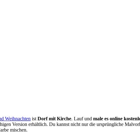
und Weihnachten
ist
Dorf mit Kirche
. Lauf und
male es online kostenl
higen Version erhältlich. Du kannst nicht nur die ursprüngliche Malvor
Farbe mischen.