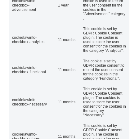
cookielawinfo-
cookie is used to record
checkbox-
1 year
the user consent for the
advertisement
cookies in the
"Advertisement" category
.
This cookie is set by
GDPR Cookie Consent
cookielawinfo-
plugin. The cookie is
11 months
checkbox-analytics
used to store the user
consent for the cookies in
the category "Analytics".
The cookie is set by
GDPR cookie consent to
cookielawinfo-
11 months
record the user consent
checkbox-functional
for the cookies in the
category "Functional".
This cookie is set by
GDPR Cookie Consent
plugin. The cookies is
cookielawinfo-
11 months
used to store the user
checkbox-necessary
consent for the cookies in
the category
"Necessary".
This cookie is set by
GDPR Cookie Consent
cookielawinfo-
plugin. The cookie is
11 months
checkbox-others
used to store the user