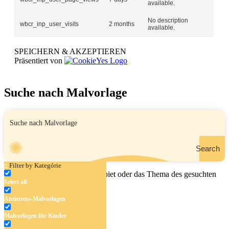
available.
No description
wbcr_inp_user_visits
2 months
available.
SPEICHERN & AKZEPTIEREN
Präsentiert von
Suche nach Malvorlage
Search
Filter by Kategórie
Geben Sie den Namen, das Gebiet oder das Thema des gesuchten
Select all
Malbuchs ein.
Antistress-Malvorlagen
Malvorlagen für Kinder
Antistress-Malvorlagen