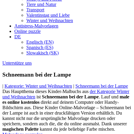
Tiere und Natur
Transport
Valentinstag und Liebe
Winter und Weihnachten
Antistress-Malvorlagen
Online puzzle
DE
Englisch (EN)
Spanisch (ES)
Slowakisch (SK)
Unterstütze uns
Schneemann bei der Lampe
|
Kategorie: Winter und Weihnachten
|
Schneemann bei der Lampe
Das Hauptthema dieses Kinder-Malbuchs aus
der Kategorie Winter
und Weihnachten
ist
Schneemann bei der Lampe
. Lauf und
male
es online kostenlos
direkt auf deinem Computer oder Handy-
Bildschirm aus. Diese Kinder Online-Malvorlage – Schneemann bei
der Lampe ist auch in einer druckfähigen Version erhältlich. Du
kannst nicht nur die ursprüngliche Malvorlage drucken oder
speichern, sondern auch die, die du online ausmalst. Dank unserer
magischen Palette
kannst du jede beliebige Farbe mischen.