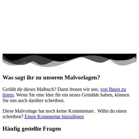
Frühling und Ostern
Halloween und Herbst
Haus und Wohnen
Mandalas
Märchen und Feen
Musik und Musikinstrumente
Personen
Was sagt ihr zu unseren Malvorlagen?
Sommer und Feiertage
Gefällt dir dieses Malbuch? Dann freuen wir uns,
von Ihnen zu
Sport
hören
. Wenn Sie eine Idee für ein neues Gemälde haben, können
Sie uns auch darüber schreiben.
Teddys und Pferde
Diese Malvorlage hat noch keine Kommentare
. Willst du einen
Tiere und Natur
schreiben?
Einen Kommentar hinzufügen
Transport
Häufig gestellte Fragen
Valentinstag und Liebe