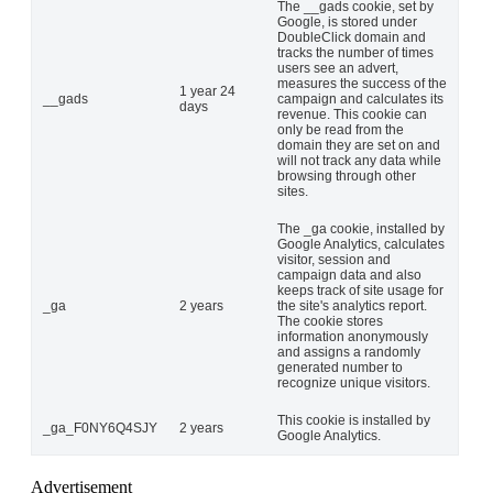
The __gads cookie, set by
Google, is stored under
DoubleClick domain and
tracks the number of times
users see an advert,
measures the success of the
1 year 24
__gads
campaign and calculates its
days
revenue. This cookie can
only be read from the
domain they are set on and
will not track any data while
browsing through other
sites.
The _ga cookie, installed by
Google Analytics, calculates
visitor, session and
campaign data and also
keeps track of site usage for
_ga
2 years
the site's analytics report.
The cookie stores
information anonymously
and assigns a randomly
generated number to
recognize unique visitors.
This cookie is installed by
_ga_F0NY6Q4SJY
2 years
Google Analytics.
Advertisement