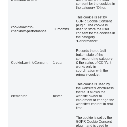
consent for the cookies in
the category "Other.
This cookie is set by
GDPR Cookie Consent
plugin. The cookie is
cookielawinfo-
11 months
used to store the user
checkbox-performance
consent for the cookies in
the category
"Performance".
Records the default
button state of the
corresponding category
CookieLawInfoConsent
1 year
& the status of CCPA. It
works only in
coordination with the
primary cookie.
This cookie is used by
the website's WordPress
theme. It allows the
elementor
never
website owner to
implement or change the
website's content in real-
time.
The cookie is set by the
GDPR Cookie Consent
plugin and is used to