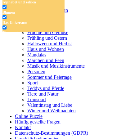
Alphabet und zahlen
Malvorlagen für Kinder
Alphabet und zahlen
Blumen
Blumen
Das Universum
Das Universum
Dinosaurier
Früchte und Gemüse
Dinosaurier
Frühling und Ostern
Früchte und Gemüse
Halloween und Herbst
Haus und Wohnen
Frühling und Ostern
Mandalas
Märchen und Feen
Halloween und Herbst
Musik und Musikinstrumente
Personen
Haus und Wohnen
Sommer und Feiertage
Sport
Mandalas
Teddys und Pferde
Tiere und Natur
Märchen und Feen
Transport
Musik und Musikinstrumente
Valentinstag und Liebe
Winter und Weihnachten
Personen
Online Puzzle
Häufig gestellte Fragen
Sommer und Feiertage
Kontakt
Datenschutz-Bestimmungen (GDPR)
Sport
Geschäftsbedingungen