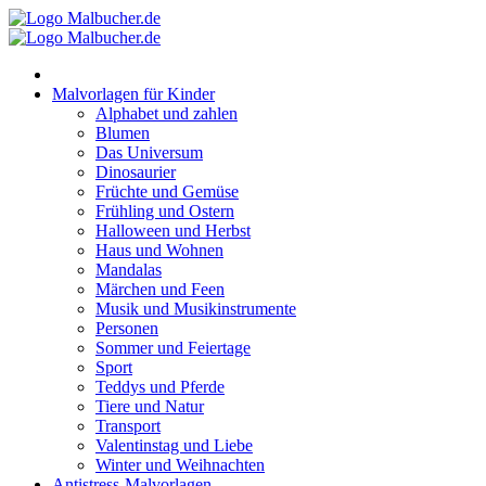
Zum
Inhalt
springen
Malvorlagen für Kinder
Alphabet und zahlen
Blumen
Das Universum
Dinosaurier
Früchte und Gemüse
Frühling und Ostern
Halloween und Herbst
Haus und Wohnen
Mandalas
Märchen und Feen
Musik und Musikinstrumente
Personen
Sommer und Feiertage
Sport
Teddys und Pferde
Tiere und Natur
Transport
Valentinstag und Liebe
Winter und Weihnachten
Antistress-Malvorlagen