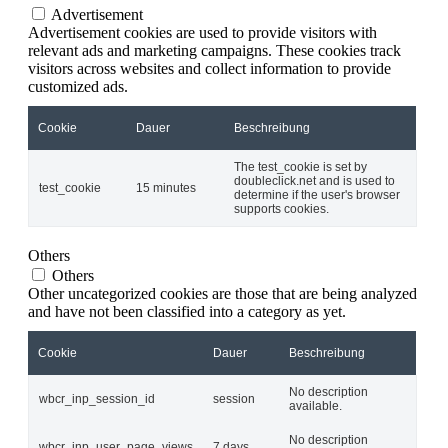
Advertisement
Advertisement cookies are used to provide visitors with
relevant ads and marketing campaigns. These cookies track
visitors across websites and collect information to provide
customized ads.
Cookie
Dauer
Beschreibung
The test_cookie is set by
doubleclick.net and is used to
test_cookie
15 minutes
determine if the user's browser
supports cookies.
Others
Others
Other uncategorized cookies are those that are being analyzed
and have not been classified into a category as yet.
Cookie
Dauer
Beschreibung
No description
wbcr_inp_session_id
session
available.
No description
wbcr_inp_user_page_views
7 days