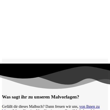
Früchte und Gemüse
Frühling und Ostern
Halloween und Herbst
Haus und Wohnen
Mandalas
Märchen und Feen
Musik und Musikinstrumente
Personen
Sommer und Feiertage
Sport
Teddys und Pferde
Tiere und Natur
Was sagt ihr zu unseren Malvorlagen?
Transport
Gefällt dir dieses Malbuch? Dann freuen wir uns,
von Ihnen zu
Valentinstag und Liebe