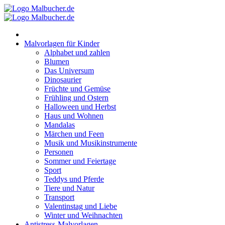
Zum
Inhalt
springen
Malvorlagen für Kinder
Alphabet und zahlen
Blumen
Das Universum
Dinosaurier
Früchte und Gemüse
Frühling und Ostern
Halloween und Herbst
Haus und Wohnen
Mandalas
Märchen und Feen
Musik und Musikinstrumente
Personen
Sommer und Feiertage
Sport
Teddys und Pferde
Tiere und Natur
Transport
Valentinstag und Liebe
Winter und Weihnachten
Antistress-Malvorlagen