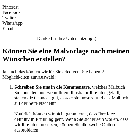
Tiere und Natur
Pinterest
Transport
Facebook
Twitter
Valentinstag und Liebe
WhatsApp
Email
Winter und Weihnachten
Danke für Ihre Unterstützung :)
Nezaradené
Können Sie eine Malvorlage nach meinen
Unkategorisiert
Wünschen erstellen?
Ja, auch das können wir für Sie erledigen. Sie haben 2
Möglichkeiten zur Auswahl:
Schreiben Sie uns in die Kommentare
, welches Malbuch
Sie möchten und wenn Ihrem Illustrator Ihre Idee gefällt,
stehen die Chancen gut, dass er sie umsetzt und das Malbuch
auf der Seite erscheint.
Natürlich können wir nicht garantieren, dass Ihre Idee
definitiv in Erfüllung geht. Wenn Sie sicher sein wollen, dass
wir Ihre Idee umsetzen, können Sie die zweite Option
ausprobieren: