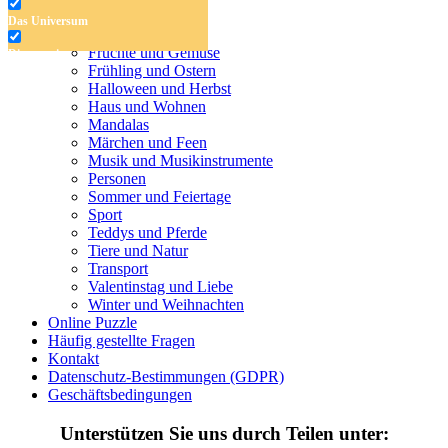
Das Universum
Das Universum
Dinosaurier
Früchte und Gemüse
Dinosaurier
Frühling und Ostern
Früchte und Gemüse
Halloween und Herbst
Haus und Wohnen
Frühling und Ostern
Mandalas
Märchen und Feen
Halloween und Herbst
Musik und Musikinstrumente
Personen
Haus und Wohnen
Sommer und Feiertage
Sport
Mandalas
Teddys und Pferde
Tiere und Natur
Märchen und Feen
Transport
Musik und Musikinstrumente
Valentinstag und Liebe
Winter und Weihnachten
Personen
Online Puzzle
Häufig gestellte Fragen
Sommer und Feiertage
Kontakt
Datenschutz-Bestimmungen (GDPR)
Sport
Geschäftsbedingungen
Teddys und Pferde
Unterstützen Sie uns durch Teilen unter: