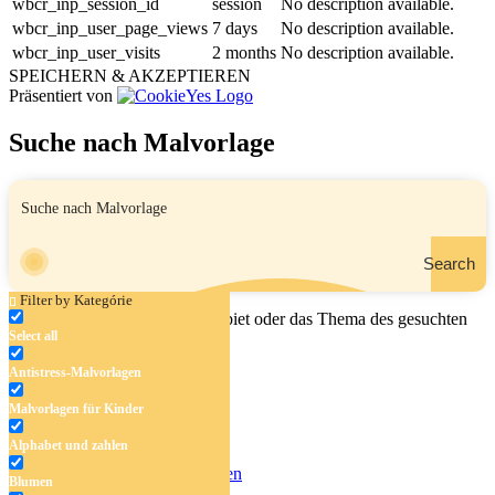
wbcr_inp_session_id
session
No description available.
wbcr_inp_user_page_views
7 days
No description available.
wbcr_inp_user_visits
2 months
No description available.
SPEICHERN & AKZEPTIEREN
Präsentiert von
Suche nach Malvorlage
Search
Filter by Kategórie
Geben Sie den Namen, das Gebiet oder das Thema des gesuchten
Select all
Malbuchs ein.
Antistress-Malvorlagen
Malvorlagen für Kinder
Antistress-Malvorlagen
Alphabet und zahlen
Malvorlagen für Kinder
Alphabet und zahlen
Blumen
Blumen