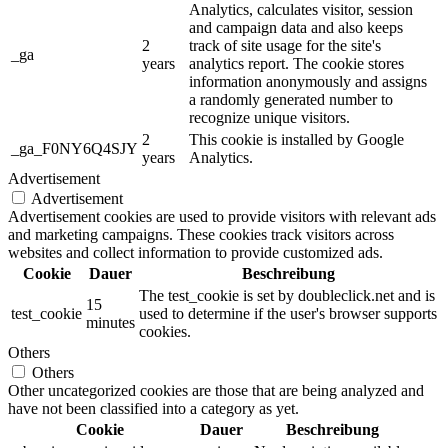
Analytics, calculates visitor, session
and campaign data and also keeps
2
track of site usage for the site's
_ga
years
analytics report. The cookie stores
information anonymously and assigns
a randomly generated number to
recognize unique visitors.
2
This cookie is installed by Google
_ga_F0NY6Q4SJY
years
Analytics.
Advertisement
Advertisement
Advertisement cookies are used to provide visitors with relevant ads
and marketing campaigns. These cookies track visitors across
websites and collect information to provide customized ads.
Cookie
Dauer
Beschreibung
The test_cookie is set by doubleclick.net and is
15
test_cookie
used to determine if the user's browser supports
minutes
cookies.
Others
Others
Other uncategorized cookies are those that are being analyzed and
have not been classified into a category as yet.
Cookie
Dauer
Beschreibung