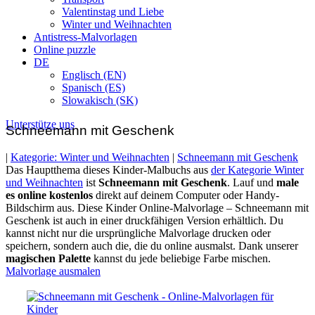
Valentinstag und Liebe
Winter und Weihnachten
Antistress-Malvorlagen
Online puzzle
DE
Englisch (EN)
Spanisch (ES)
Slowakisch (SK)
Unterstütze uns
Schneemann mit Geschenk
|
Kategorie: Winter und Weihnachten
|
Schneemann mit Geschenk
Das Hauptthema dieses Kinder-Malbuchs aus
der Kategorie Winter
und Weihnachten
ist
Schneemann mit Geschenk
. Lauf und
male
es online kostenlos
direkt auf deinem Computer oder Handy-
Bildschirm aus. Diese Kinder Online-Malvorlage – Schneemann mit
Geschenk ist auch in einer druckfähigen Version erhältlich. Du
kannst nicht nur die ursprüngliche Malvorlage drucken oder
speichern, sondern auch die, die du online ausmalst. Dank unserer
magischen Palette
kannst du jede beliebige Farbe mischen.
Malvorlage ausmalen
Drucken / als PDF speichern