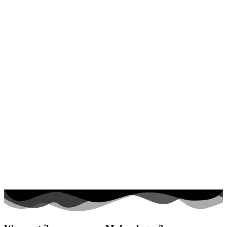
Halloween und Herbst
Haus und Wohnen
Mandalas
Märchen und Feen
Musik und Musikinstrumente
Personen
Sommer und Feiertage
Sport
Teddys und Pferde
Tiere und Natur
Transport
Valentinstag und Liebe
Winter und Weihnachten