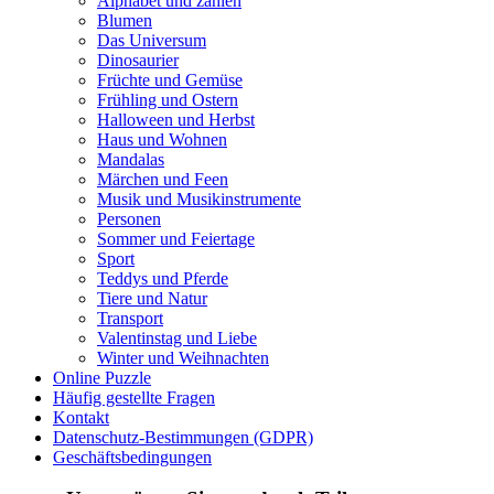
Alphabet und zahlen
Musik und Musikinstrumente
Blumen
Das Universum
Personen
Dinosaurier
Sommer und Feiertage
Früchte und Gemüse
Frühling und Ostern
Sport
Halloween und Herbst
Haus und Wohnen
Teddys und Pferde
Mandalas
Märchen und Feen
Tiere und Natur
Musik und Musikinstrumente
Personen
Transport
Sommer und Feiertage
Sport
Valentinstag und Liebe
Teddys und Pferde
Winter und Weihnachten
Tiere und Natur
Transport
Nezaradené
Valentinstag und Liebe
Winter und Weihnachten
Unkategorisiert
Online Puzzle
Häufig gestellte Fragen
Kontakt
Datenschutz-Bestimmungen (GDPR)
Geschäftsbedingungen