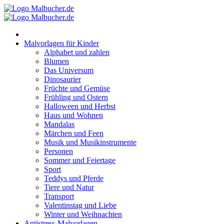
Zum
Inhalt
springen
Malvorlagen für Kinder
Alphabet und zahlen
Blumen
Das Universum
Dinosaurier
Früchte und Gemüse
Frühling und Ostern
Halloween und Herbst
Haus und Wohnen
Mandalas
Märchen und Feen
Musik und Musikinstrumente
Personen
Sommer und Feiertage
Sport
Teddys und Pferde
Tiere und Natur
Transport
Valentinstag und Liebe
Winter und Weihnachten
Antistress-Malvorlagen