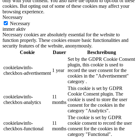
only with your consent. You also have the option to opt-out of these
cookies. But opting out of some of these cookies may affect your
browsing experience.
Necessary
Necessary
immer aktiv
Necessary cookies are absolutely essential for the website to
function properly. These cookies ensure basic functionalities and
security features of the website, anonymously.
Cookie
Dauer
Beschreibung
Set by the GDPR Cookie Consent
plugin, this cookie is used to
cookielawinfo-
1 year
record the user consent for the
checkbox-advertisement
cookies in the "Advertisement"
category .
This cookie is set by GDPR
Cookie Consent plugin. The
cookielawinfo-
11
cookie is used to store the user
checkbox-analytics
months
consent for the cookies in the
category "Analytics".
The cookie is set by GDPR
cookielawinfo-
11
cookie consent to record the user
checkbox-functional
months
consent for the cookies in the
category "Functional".