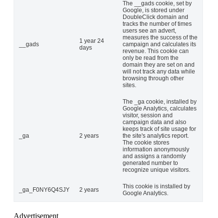
The __gads cookie, set by
Google, is stored under
DoubleClick domain and
tracks the number of times
users see an advert,
measures the success of the
1 year 24
__gads
campaign and calculates its
days
revenue. This cookie can
only be read from the
domain they are set on and
will not track any data while
browsing through other
sites.
The _ga cookie, installed by
Google Analytics, calculates
visitor, session and
campaign data and also
keeps track of site usage for
_ga
2 years
the site's analytics report.
The cookie stores
information anonymously
and assigns a randomly
generated number to
recognize unique visitors.
This cookie is installed by
_ga_F0NY6Q4SJY
2 years
Google Analytics.
Advertisement