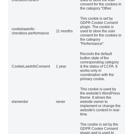
consent for the cookies in
the category "Other.
This cookie is set by
GDPR Cookie Consent
plugin. The cookie is
cookielawinfo-
11 months
used to store the user
checkbox-performance
consent for the cookies in
the category
"Performance".
Records the default
button state of the
corresponding category
CookieLawInfoConsent
1 year
& the status of CCPA. It
works only in
coordination with the
primary cookie.
This cookie is used by
the website's WordPress
theme. It allows the
elementor
never
website owner to
implement or change the
website's content in real-
time.
The cookie is set by the
GDPR Cookie Consent
plugin and is used to