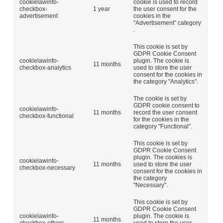
cookielawinfo-
cookie is used to record
checkbox-
1 year
the user consent for the
advertisement
cookies in the
"Advertisement" category
.
This cookie is set by
GDPR Cookie Consent
cookielawinfo-
plugin. The cookie is
11 months
checkbox-analytics
used to store the user
consent for the cookies in
the category "Analytics".
The cookie is set by
GDPR cookie consent to
cookielawinfo-
11 months
record the user consent
checkbox-functional
for the cookies in the
category "Functional".
This cookie is set by
GDPR Cookie Consent
plugin. The cookies is
cookielawinfo-
11 months
used to store the user
checkbox-necessary
consent for the cookies in
the category
"Necessary".
This cookie is set by
GDPR Cookie Consent
cookielawinfo-
plugin. The cookie is
11 months
checkbox-others
used to store the user