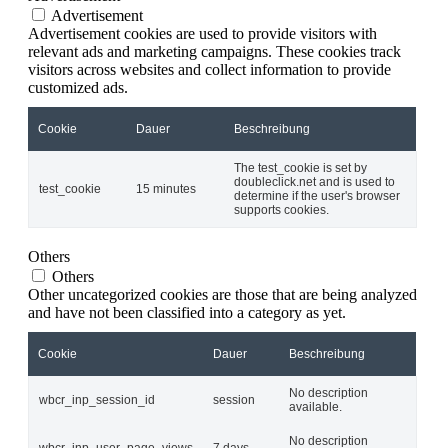
Advertisement
Advertisement cookies are used to provide visitors with
relevant ads and marketing campaigns. These cookies track
visitors across websites and collect information to provide
customized ads.
Cookie
Dauer
Beschreibung
The test_cookie is set by
doubleclick.net and is used to
test_cookie
15 minutes
determine if the user's browser
supports cookies.
Others
Others
Other uncategorized cookies are those that are being analyzed
and have not been classified into a category as yet.
Cookie
Dauer
Beschreibung
No description
wbcr_inp_session_id
session
available.
No description
wbcr_inp_user_page_views
7 days