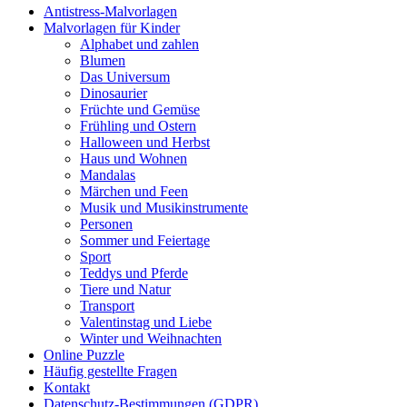
Antistress-Malvorlagen
Malvorlagen für Kinder
Alphabet und zahlen
Blumen
Das Universum
Dinosaurier
Früchte und Gemüse
Frühling und Ostern
Halloween und Herbst
Haus und Wohnen
Mandalas
Märchen und Feen
Musik und Musikinstrumente
Personen
Sommer und Feiertage
Sport
Teddys und Pferde
Tiere und Natur
Transport
Valentinstag und Liebe
Winter und Weihnachten
Online Puzzle
Häufig gestellte Fragen
Kontakt
Datenschutz-Bestimmungen (GDPR)