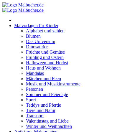
Zum
Inhalt
springen
Malvorlagen für Kinder
Alphabet und zahlen
Blumen
Das Universum
Dinosaurier
Früchte und Gemüse
Frühling und Ostern
Halloween und Herbst
Haus und Wohnen
Mandalas
Märchen und Feen
Musik und Musikinstrumente
Personen
Sommer und Feiertage
Sport
Teddys und Pferde
Tiere und Natur
Transport
Valentinstag und Liebe
Winter und Weihnachten
Antistress-Malvorlagen