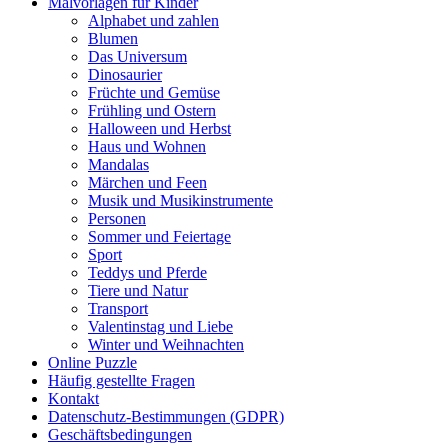
Malvorlagen für Kinder
Alphabet und zahlen
Mandalas
Blumen
Das Universum
Märchen und Feen
Dinosaurier
Musik und Musikinstrumente
Früchte und Gemüse
Frühling und Ostern
Personen
Halloween und Herbst
Haus und Wohnen
Sommer und Feiertage
Mandalas
Märchen und Feen
Sport
Musik und Musikinstrumente
Personen
Teddys und Pferde
Sommer und Feiertage
Sport
Tiere und Natur
Teddys und Pferde
Transport
Tiere und Natur
Transport
Valentinstag und Liebe
Valentinstag und Liebe
Winter und Weihnachten
Winter und Weihnachten
Online Puzzle
Häufig gestellte Fragen
Nezaradené
Kontakt
Datenschutz-Bestimmungen (GDPR)
Unkategorisiert
Geschäftsbedingungen