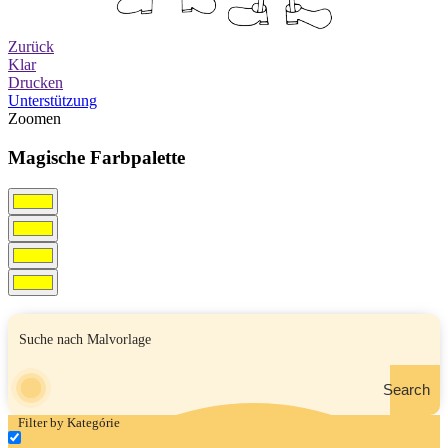
Zurück
Klar
Drucken
Unterstützung
Zoomen
Magische Farbpalette
Search
Filter by Kategórie