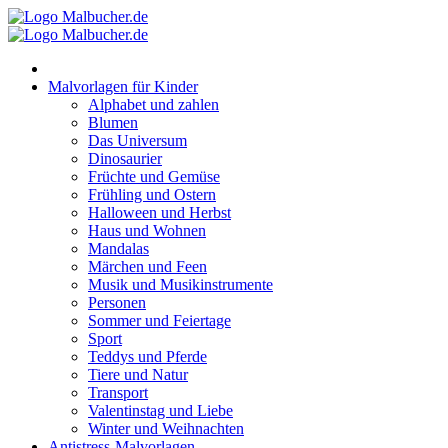
Zum
Inhalt
springen
Malvorlagen für Kinder
Alphabet und zahlen
Blumen
Das Universum
Dinosaurier
Früchte und Gemüse
Frühling und Ostern
Halloween und Herbst
Haus und Wohnen
Mandalas
Märchen und Feen
Musik und Musikinstrumente
Personen
Sommer und Feiertage
Sport
Teddys und Pferde
Tiere und Natur
Transport
Valentinstag und Liebe
Winter und Weihnachten
Antistress-Malvorlagen