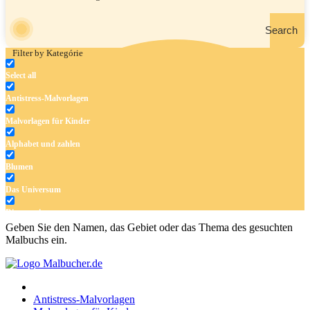
Search
Filter by Kategórie
Select all
Antistress-Malvorlagen
Malvorlagen für Kinder
Alphabet und zahlen
Blumen
Das Universum
Dinosaurier
Geben Sie den Namen, das Gebiet oder das Thema des gesuchten
Früchte und Gemüse
Malbuchs ein.
Frühling und Ostern
Halloween und Herbst
Antistress-Malvorlagen
Haus und Wohnen