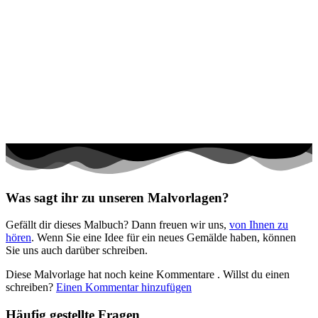
Personen
Sommer und Feiertage
Sport
Teddys und Pferde
Tiere und Natur
Transport
Valentinstag und Liebe
Winter und Weihnachten
Was sagt ihr zu unseren Malvorlagen?
Nezaradené
Gefällt dir dieses Malbuch? Dann freuen wir uns,
von Ihnen zu
Unkategorisiert
hören
. Wenn Sie eine Idee für ein neues Gemälde haben, können
Sie uns auch darüber schreiben.
Diese Malvorlage hat noch keine Kommentare
. Willst du einen
schreiben?
Einen Kommentar hinzufügen
Häufig gestellte Fragen