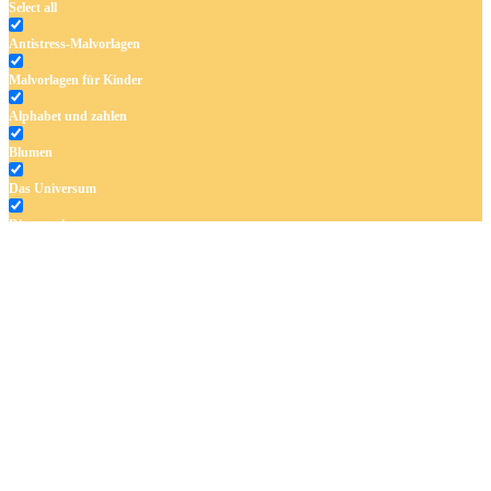
Select all
Antistress-Malvorlagen
Malvorlagen für Kinder
Alphabet und zahlen
Blumen
Das Universum
Dinosaurier
Früchte und Gemüse
Frühling und Ostern
Halloween und Herbst
Haus und Wohnen
Mandalas
Märchen und Feen
Musik und Musikinstrumente