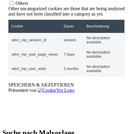
Others
Other uncategorized cookies are those that are being analyzed
and have not been classified into a category as yet.
Cookie
Dauer
Beschreibung
No description
wbcr_inp_session_id
session
available.
No description
wbcr_inp_user_page_views
7 days
available.
No description
wbcr_inp_user_visits
2 months
available.
SPEICHERN & AKZEPTIEREN
Präsentiert von
Suche nach Malvorlage