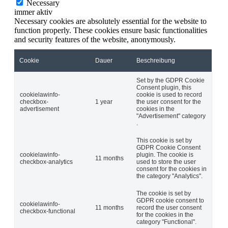
Necessary
immer aktiv
Necessary cookies are absolutely essential for the website to
function properly. These cookies ensure basic functionalities
and security features of the website, anonymously.
Cookie
Dauer
Beschreibung
Set by the GDPR Cookie
Consent plugin, this
cookielawinfo-
cookie is used to record
checkbox-
1 year
the user consent for the
advertisement
cookies in the
"Advertisement" category
.
This cookie is set by
GDPR Cookie Consent
cookielawinfo-
plugin. The cookie is
11 months
checkbox-analytics
used to store the user
consent for the cookies in
the category "Analytics".
The cookie is set by
GDPR cookie consent to
cookielawinfo-
11 months
record the user consent
checkbox-functional
for the cookies in the
category "Functional".