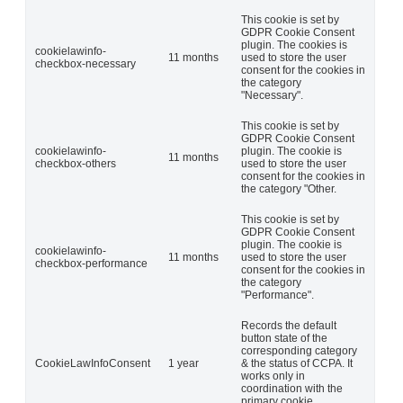
This cookie is set by
GDPR Cookie Consent
plugin. The cookies is
cookielawinfo-
11 months
used to store the user
checkbox-necessary
consent for the cookies in
the category
"Necessary".
This cookie is set by
GDPR Cookie Consent
cookielawinfo-
plugin. The cookie is
11 months
checkbox-others
used to store the user
consent for the cookies in
the category "Other.
This cookie is set by
GDPR Cookie Consent
plugin. The cookie is
cookielawinfo-
11 months
used to store the user
checkbox-performance
consent for the cookies in
the category
"Performance".
Records the default
button state of the
corresponding category
CookieLawInfoConsent
1 year
& the status of CCPA. It
works only in
coordination with the
primary cookie.