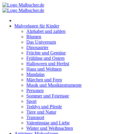
Zum
Inhalt
springen
Malvorlagen für Kinder
Alphabet und zahlen
Blumen
Das Universum
Dinosaurier
Früchte und Gemüse
Frühling und Ostern
Halloween und Herbst
Haus und Wohnen
Mandalas
Märchen und Feen
Musik und Musikinstrumente
Personen
Sommer und Feiertage
Sport
Teddys und Pferde
Tiere und Natur
Transport
Valentinstag und Liebe
Winter und Weihnachten
Antistress-Malvorlagen