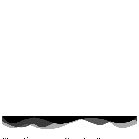
Halloween und Herbst
Haus und Wohnen
Mandalas
Märchen und Feen
Musik und Musikinstrumente
Personen
Sommer und Feiertage
Sport
Teddys und Pferde
Tiere und Natur
Transport
Valentinstag und Liebe
Winter und Weihnachten