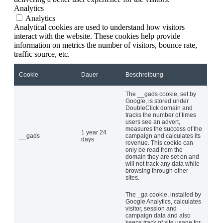
Analytics
Analytics
Analytical cookies are used to understand how visitors
interact with the website. These cookies help provide
information on metrics the number of visitors, bounce rate,
traffic source, etc.
Cookie
Dauer
Beschreibung
The __gads cookie, set by
Google, is stored under
DoubleClick domain and
tracks the number of times
users see an advert,
measures the success of the
1 year 24
__gads
campaign and calculates its
days
revenue. This cookie can
only be read from the
domain they are set on and
will not track any data while
browsing through other
sites.
The _ga cookie, installed by
Google Analytics, calculates
visitor, session and
campaign data and also
keeps track of site usage for