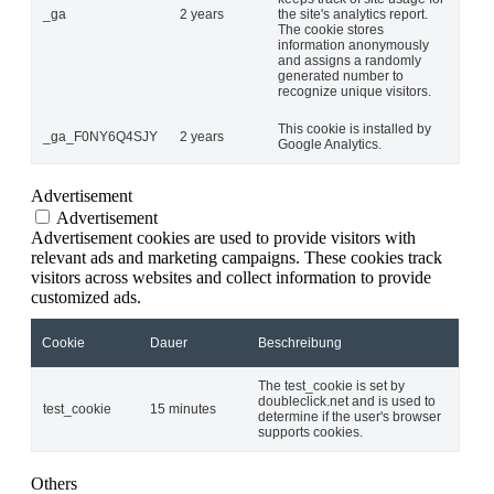
_ga
2 years
the site's analytics report.
The cookie stores
information anonymously
and assigns a randomly
generated number to
recognize unique visitors.
This cookie is installed by
_ga_F0NY6Q4SJY
2 years
Google Analytics.
Advertisement
Advertisement
Advertisement cookies are used to provide visitors with
relevant ads and marketing campaigns. These cookies track
visitors across websites and collect information to provide
customized ads.
Cookie
Dauer
Beschreibung
The test_cookie is set by
doubleclick.net and is used to
test_cookie
15 minutes
determine if the user's browser
supports cookies.
Others