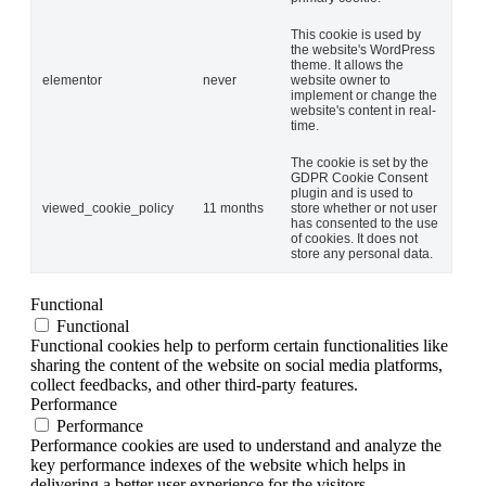
This cookie is used by
the website's WordPress
theme. It allows the
elementor
never
website owner to
implement or change the
website's content in real-
time.
The cookie is set by the
GDPR Cookie Consent
plugin and is used to
viewed_cookie_policy
11 months
store whether or not user
has consented to the use
of cookies. It does not
store any personal data.
Functional
Functional
Functional cookies help to perform certain functionalities like
sharing the content of the website on social media platforms,
collect feedbacks, and other third-party features.
Performance
Performance
Performance cookies are used to understand and analyze the
key performance indexes of the website which helps in
delivering a better user experience for the visitors.