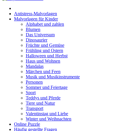
Halloween und Herbst
Antistress-Malvorlagen
Haus und Wohnen
Malvorlagen für Kinder
Alphabet und zahlen
Mandalas
Blumen
Das Universum
Märchen und Feen
Dinosaurier
Musik und Musikinstrumente
Früchte und Gemüse
Frühling und Ostern
Personen
Halloween und Herbst
Haus und Wohnen
Sommer und Feiertage
Mandalas
Märchen und Feen
Sport
Musik und Musikinstrumente
Personen
Teddys und Pferde
Sommer und Feiertage
Sport
Tiere und Natur
Teddys und Pferde
Transport
Tiere und Natur
Transport
Valentinstag und Liebe
Valentinstag und Liebe
Winter und Weihnachten
Winter und Weihnachten
Online Puzzle
Häufig gestellte Fragen