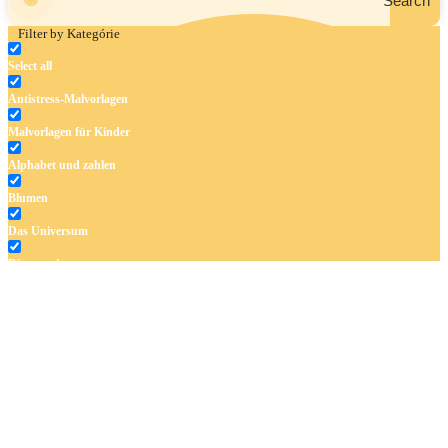
Search
Filter by Kategórie
Select all
Antistress-Malvorlagen
Malvorlagen für Kinder
Alphabet und zahlen
Blumen
Das Universum
Dinosaurier
Früchte und Gemüse
Frühling und Ostern
Halloween und Herbst
Haus und Wohnen
Mandalas