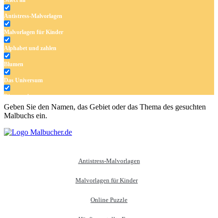
Antistress-Malvorlagen
Malvorlagen für Kinder
Alphabet und zahlen
Blumen
Das Universum
Dinosaurier
Geben Sie den Namen, das Gebiet oder das Thema des gesuchten
Früchte und Gemüse
Malbuchs ein.
Frühling und Ostern
Halloween und Herbst
Haus und Wohnen
Antistress-Malvorlagen
Mandalas
Malvorlagen für Kinder
Märchen und Feen
Online Puzzle
Musik und Musikinstrumente