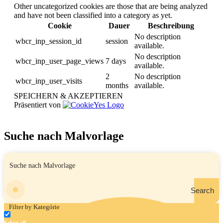
Other uncategorized cookies are those that are being analyzed
and have not been classified into a category as yet.
Cookie
Dauer
Beschreibung
No description
wbcr_inp_session_id
session
available.
No description
wbcr_inp_user_page_views
7 days
available.
2
No description
wbcr_inp_user_visits
months
available.
SPEICHERN & AKZEPTIEREN
Präsentiert von
Suche nach Malvorlage
Search
Filter by Kategórie
Select all