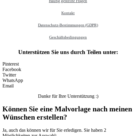
Häufig gestellte Fragen
Personen
Kontakt
Sommer und Feiertage
Sport
Datenschutz-Bestimmungen (GDPR)
Teddys und Pferde
Geschäftsbedingungen
Tiere und Natur
Unterstützen Sie uns durch Teilen unter:
Transport
Pinterest
Valentinstag und Liebe
Facebook
Winter und Weihnachten
Twitter
WhatsApp
Nezaradené
Email
Unkategorisiert
Danke für Ihre Unterstützung :)
Können Sie eine Malvorlage nach meinen
Wünschen erstellen?
Ja, auch das können wir für Sie erledigen. Sie haben 2
Möglichkeiten zur Auswahl: