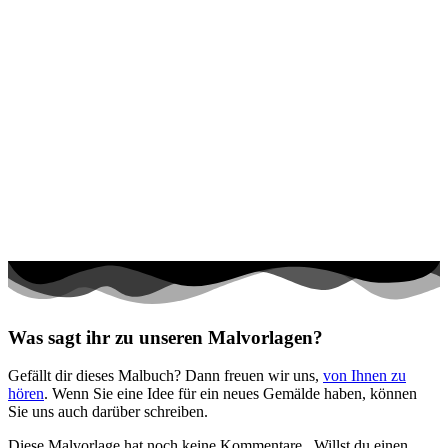
Märchen und Feen
Musik und Musikinstrumente
Personen
Sommer und Feiertage
Sport
Teddys und Pferde
Tiere und Natur
Transport
Valentinstag und Liebe
Winter und Weihnachten
Was sagt ihr zu unseren Malvorlagen?
Nezaradené
Gefällt dir dieses Malbuch? Dann freuen wir uns,
von Ihnen zu
Unkategorisiert
hören
. Wenn Sie eine Idee für ein neues Gemälde haben, können
Sie uns auch darüber schreiben.
Diese Malvorlage hat noch keine Kommentare
. Willst du einen