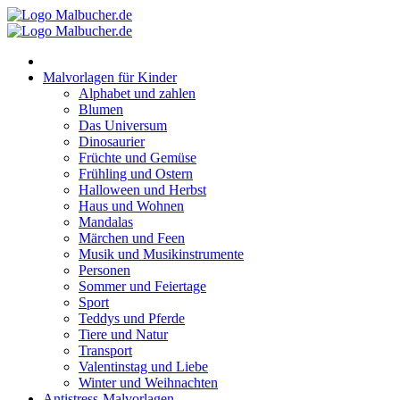
Zum
Inhalt
springen
Malvorlagen für Kinder
Alphabet und zahlen
Blumen
Das Universum
Dinosaurier
Früchte und Gemüse
Frühling und Ostern
Halloween und Herbst
Haus und Wohnen
Mandalas
Märchen und Feen
Musik und Musikinstrumente
Personen
Sommer und Feiertage
Sport
Teddys und Pferde
Tiere und Natur
Transport
Valentinstag und Liebe
Winter und Weihnachten
Antistress-Malvorlagen