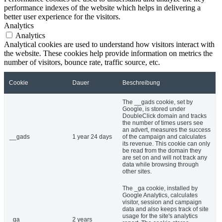
performance indexes of the website which helps in delivering a
better user experience for the visitors.
Analytics
Analytics
Analytical cookies are used to understand how visitors interact with
the website. These cookies help provide information on metrics the
number of visitors, bounce rate, traffic source, etc.
Cookie
Dauer
Beschreibung
The __gads cookie, set by
Google, is stored under
DoubleClick domain and tracks
the number of times users see
an advert, measures the success
__gads
1 year 24 days
of the campaign and calculates
its revenue. This cookie can only
be read from the domain they
are set on and will not track any
data while browsing through
other sites.
The _ga cookie, installed by
Google Analytics, calculates
visitor, session and campaign
data and also keeps track of site
usage for the site's analytics
_ga
2 years