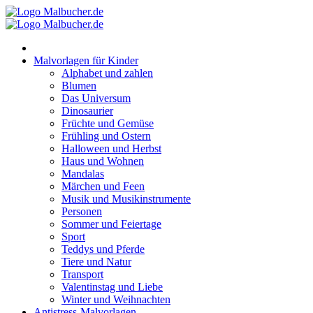
Zum
Inhalt
springen
Malvorlagen für Kinder
Alphabet und zahlen
Blumen
Das Universum
Dinosaurier
Früchte und Gemüse
Frühling und Ostern
Halloween und Herbst
Haus und Wohnen
Mandalas
Märchen und Feen
Musik und Musikinstrumente
Personen
Sommer und Feiertage
Sport
Teddys und Pferde
Tiere und Natur
Transport
Valentinstag und Liebe
Winter und Weihnachten
Antistress-Malvorlagen