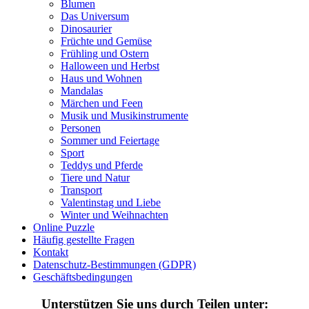
Blumen
Das Universum
Märchen und Feen
Dinosaurier
Musik und Musikinstrumente
Früchte und Gemüse
Frühling und Ostern
Personen
Halloween und Herbst
Haus und Wohnen
Sommer und Feiertage
Mandalas
Märchen und Feen
Sport
Musik und Musikinstrumente
Personen
Teddys und Pferde
Sommer und Feiertage
Sport
Tiere und Natur
Teddys und Pferde
Transport
Tiere und Natur
Transport
Valentinstag und Liebe
Valentinstag und Liebe
Winter und Weihnachten
Winter und Weihnachten
Online Puzzle
Häufig gestellte Fragen
Nezaradené
Kontakt
Datenschutz-Bestimmungen (GDPR)
Unkategorisiert
Geschäftsbedingungen
Unterstützen Sie uns durch Teilen unter: