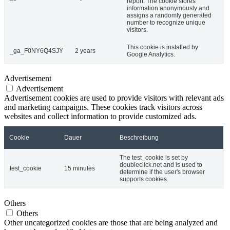
report. The cookie stores
information anonymously and
assigns a randomly generated
number to recognize unique
visitors.
This cookie is installed by
_ga_F0NY6Q4SJY
2 years
Google Analytics.
Advertisement
Advertisement
Advertisement cookies are used to provide visitors with relevant ads
and marketing campaigns. These cookies track visitors across
websites and collect information to provide customized ads.
Cookie
Dauer
Beschreibung
The test_cookie is set by
doubleclick.net and is used to
test_cookie
15 minutes
determine if the user's browser
supports cookies.
Others
Others
Other uncategorized cookies are those that are being analyzed and