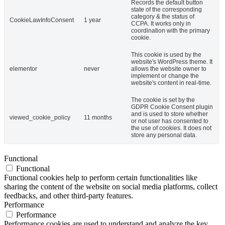
Records the default button
state of the corresponding
category & the status of
CookieLawInfoConsent
1 year
CCPA. It works only in
coordination with the primary
cookie.
This cookie is used by the
website's WordPress theme. It
elementor
never
allows the website owner to
implement or change the
website's content in real-time.
The cookie is set by the
GDPR Cookie Consent plugin
and is used to store whether
viewed_cookie_policy
11 months
or not user has consented to
the use of cookies. It does not
store any personal data.
Functional
Functional
Functional cookies help to perform certain functionalities like
sharing the content of the website on social media platforms, collect
feedbacks, and other third-party features.
Performance
Performance
Performance cookies are used to understand and analyze the key