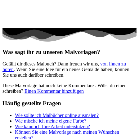
Teddys und Pferde
Tiere und Natur
Transport
Valentinstag und Liebe
Winter und Weihnachten
Was sagt ihr zu unseren Malvorlagen?
Nezaradené
Gefällt dir dieses Malbuch? Dann freuen wir uns,
von Ihnen zu
Unkategorisiert
hören
. Wenn Sie eine Idee für ein neues Gemälde haben, können
Sie uns auch darüber schreiben.
Diese Malvorlage hat noch keine Kommentare
. Willst du einen
schreiben?
Einen Kommentar hinzufügen
Häufig gestellte Fragen
Wie sollte ich Malbücher online ausmalen?
Wie mische ich meine eigene Farbe?
Wie kann ich Ihre Arbeit unterstützen?
Können Sie eine Malvorlage nach meinen Wünschen
erstellen?