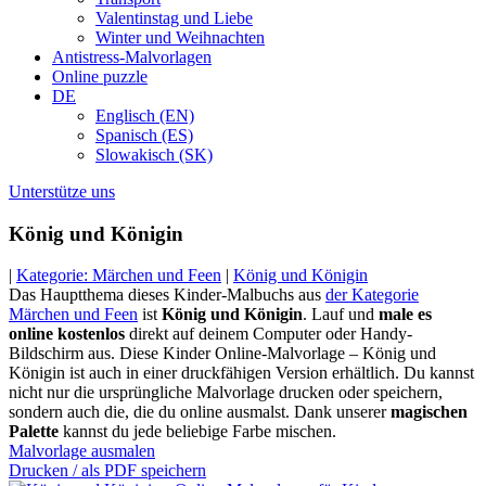
Valentinstag und Liebe
Winter und Weihnachten
Antistress-Malvorlagen
Online puzzle
DE
Englisch (EN)
Spanisch (ES)
Slowakisch (SK)
Unterstütze uns
König und Königin
|
Kategorie: Märchen und Feen
|
König und Königin
Das Hauptthema dieses Kinder-Malbuchs aus
der Kategorie
Märchen und Feen
ist
König und Königin
. Lauf und
male es
online kostenlos
direkt auf deinem Computer oder Handy-
Bildschirm aus. Diese Kinder Online-Malvorlage – König und
Königin ist auch in einer druckfähigen Version erhältlich. Du kannst
nicht nur die ursprüngliche Malvorlage drucken oder speichern,
sondern auch die, die du online ausmalst. Dank unserer
magischen
Palette
kannst du jede beliebige Farbe mischen.
Malvorlage ausmalen
Drucken / als PDF speichern