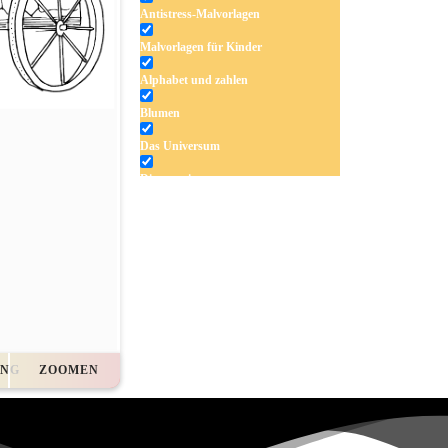
Antistress-Malvorlagen
Malvorlagen für Kinder
Alphabet und zahlen
Blumen
Das Universum
Dinosaurier
Früchte und Gemüse
Frühling und Ostern
Halloween und Herbst
Haus und Wohnen
Mandalas
UNG
ZOOMEN
Märchen und Feen
Musik und Musikinstrumente
Personen