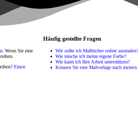
Sommer und Feiertage
Sport
Teddys und Pferde
Häufig gestellte Fragen
Tiere und Natur
Transport
en
. Wenn Sie eine
Wie sollte ich Malbücher online ausmalen
reiben.
Wie mische ich meine eigene Farbe?
Valentinstag und Liebe
Wie kann ich Ihre Arbeit unterstützen?
hreiben?
Einen
Können Sie eine Malvorlage nach meinen
Winter und Weihnachten
Nezaradené
Unkategorisiert