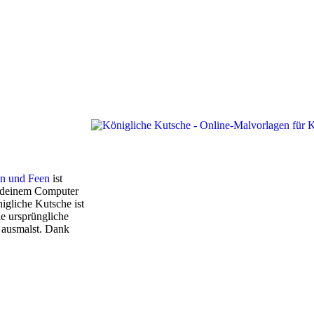
en und Feen
ist
f deinem Computer
gliche Kutsche ist
ie ursprüngliche
e ausmalst. Dank