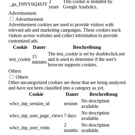
2
This cookie is installed by
_ga_F0NY6Q4SJY
years
Google Analytics.
Advertisement
Advertisement
Advertisement cookies are used to provide visitors with
relevant ads and marketing campaigns. These cookies track
visitors across websites and collect information to provide
customized ads.
Cookie
Dauer
Beschreibung
The test_cookie is set by doubleclick.net
15
test_cookie
and is used to determine if the user's
minutes
browser supports cookies.
Others
Others
Other uncategorized cookies are those that are being analyzed
and have not been classified into a category as yet.
Cookie
Dauer
Beschreibung
No description
wbcr_inp_session_id
session
available.
No description
wbcr_inp_user_page_views
7 days
available.
2
No description
wbcr_inp_user_visits
months
available.