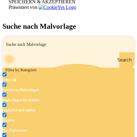
SPEICHERN & AKZEPTIEREN
Präsentiert von
Suche nach Malvorlage
Search
Filter by Kategórie
Select all
Antistress-Malvorlagen
Malvorlagen für Kinder
Alphabet und zahlen
Blumen
Das Universum