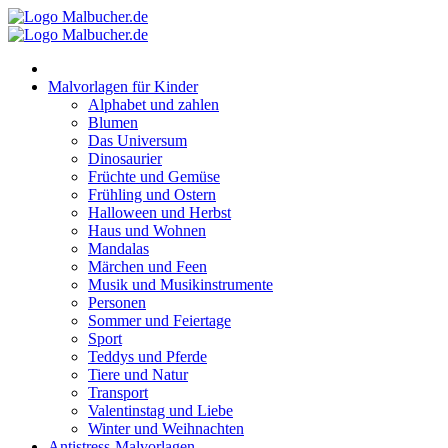
Zum
Inhalt
springen
Malvorlagen für Kinder
Alphabet und zahlen
Blumen
Das Universum
Dinosaurier
Früchte und Gemüse
Frühling und Ostern
Halloween und Herbst
Haus und Wohnen
Mandalas
Märchen und Feen
Musik und Musikinstrumente
Personen
Sommer und Feiertage
Sport
Teddys und Pferde
Tiere und Natur
Transport
Valentinstag und Liebe
Winter und Weihnachten
Antistress-Malvorlagen