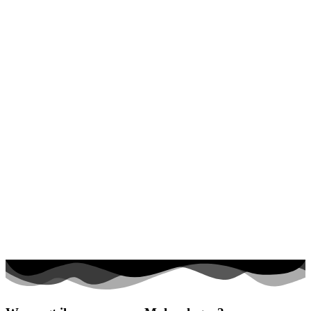
Halloween und Herbst
Haus und Wohnen
Mandalas
Märchen und Feen
Musik und Musikinstrumente
Personen
Sommer und Feiertage
Sport
Teddys und Pferde
Tiere und Natur
Transport
Valentinstag und Liebe
Winter und Weihnachten