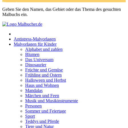
Dinosaurier
Geben Sie den Namen, das Gebiet oder das Thema des gesuchten
Früchte und Gemüse
Malbuchs ein.
Frühling und Ostern
Halloween und Herbst
Antistress-Malvorlagen
Haus und Wohnen
Malvorlagen für Kinder
Alphabet und zahlen
Mandalas
Blumen
Das Universum
Märchen und Feen
Dinosaurier
Musik und Musikinstrumente
Früchte und Gemüse
Frühling und Ostern
Personen
Halloween und Herbst
Haus und Wohnen
Sommer und Feiertage
Mandalas
Märchen und Feen
Sport
Musik und Musikinstrumente
Personen
Teddys und Pferde
Sommer und Feiertage
Sport
Tiere und Natur
Teddys und Pferde
Transport
Tiere und Natur