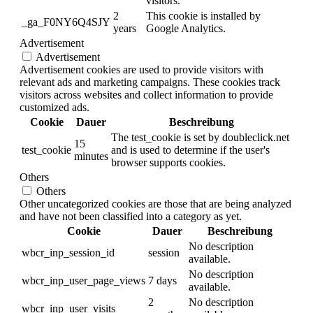
visitors.
2
This cookie is installed by
_ga_F0NY6Q4SJY
years
Google Analytics.
Advertisement
Advertisement
Advertisement cookies are used to provide visitors with
relevant ads and marketing campaigns. These cookies track
visitors across websites and collect information to provide
customized ads.
Cookie
Dauer
Beschreibung
The test_cookie is set by doubleclick.net
15
test_cookie
and is used to determine if the user's
minutes
browser supports cookies.
Others
Others
Other uncategorized cookies are those that are being analyzed
and have not been classified into a category as yet.
Cookie
Dauer
Beschreibung
No description
wbcr_inp_session_id
session
available.
No description
wbcr_inp_user_page_views
7 days
available.
2
No description
wbcr_inp_user_visits