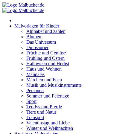
Zum
Inhalt
springen
Malvorlagen für Kinder
Alphabet und zahlen
Blumen
Das Universum
Dinosaurier
Früchte und Gemüse
Frühling und Ostern
Halloween und Herbst
Haus und Wohnen
Mandalas
Märchen und Feen
Musik und Musikinstrumente
Personen
Sommer und Feiertage
Sport
Teddys und Pferde
Tiere und Natur
Transport
Valentinstag und Liebe
Winter und Weihnachten
Antistress-Malvorlagen