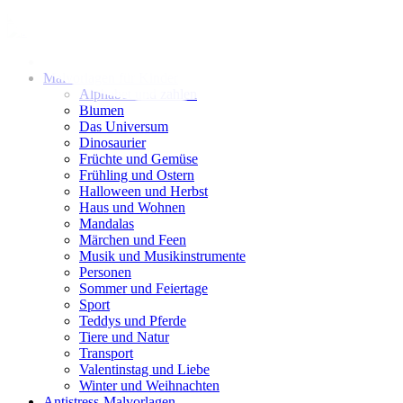
Zum
Inhalt
springen
Malvorlagen für Kinder
Alphabet und zahlen
Blumen
Das Universum
Dinosaurier
Früchte und Gemüse
Frühling und Ostern
Halloween und Herbst
Haus und Wohnen
Mandalas
Märchen und Feen
Musik und Musikinstrumente
Personen
Sommer und Feiertage
Sport
Teddys und Pferde
Tiere und Natur
Transport
Valentinstag und Liebe
Winter und Weihnachten
Antistress-Malvorlagen