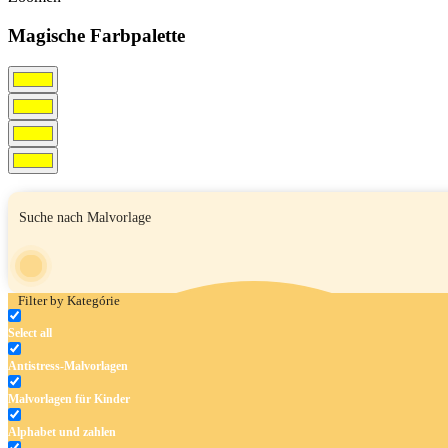
Magische Farbpalette
Filter by Kategórie
Select all
Antistress-Malvorlagen
Malvorlagen für Kinder
Alphabet und zahlen