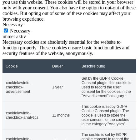
you use this website. These cookies will be stored in your browser
only with your consent. You also have the option to opt-out of these
cookies. But opting out of some of these cookies may affect your
browsing experience.
Necessary
Necessary
immer aktiv
Necessary cookies are absolutely essential for the website to
function properly. These cookies ensure basic functionalities and
security features of the website, anonymously.
Cookie
Dauer
Beschreibung
Set by the GDPR Cookie
cookielawinfo-
Consent plugin, this cookie is
checkbox-
1 year
used to record the user
advertisement
consent for the cookies in the
"Advertisement" category .
This cookie is set by GDPR
Cookie Consent plugin. The
cookielawinfo-
11 months
cookie is used to store the
checkbox-analytics
user consent for the cookies
in the category "Analytics".
The cookie is set by GDPR
cookielawinfo-
cookie consent to record the