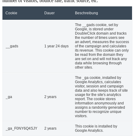
number of visitors, bounce rate, traffic source, etc.
Cookie
Dauer
Beschreibung
The __gads cookie, set by
Google, is stored under
DoubleClick domain and tracks
the number of times users see
an advert, measures the success
__gads
1 year 24 days
of the campaign and calculates
its revenue. This cookie can only
be read from the domain they
are set on and will not track any
data while browsing through
other sites.
The _ga cookie, installed by
Google Analytics, calculates
visitor, session and campaign
data and also keeps track of site
usage for the site's analytics
_ga
2 years
report. The cookie stores
information anonymously and
assigns a randomly generated
number to recognize unique
visitors.
This cookie is installed by
_ga_F0NY6Q4SJY
2 years
Google Analytics.