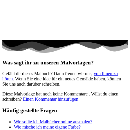
Halloween und Herbst
Haus und Wohnen
Mandalas
Märchen und Feen
Musik und Musikinstrumente
Personen
Was sagt ihr zu unseren Malvorlagen?
Sommer und Feiertage
Gefällt dir dieses Malbuch? Dann freuen wir uns,
von Ihnen zu
Sport
hören
. Wenn Sie eine Idee für ein neues Gemälde haben, können
Sie uns auch darüber schreiben.
Teddys und Pferde
Diese Malvorlage hat noch keine Kommentare
. Willst du einen
Tiere und Natur
schreiben?
Einen Kommentar hinzufügen
Transport
Häufig gestellte Fragen
Valentinstag und Liebe
Wie sollte ich Malbücher online ausmalen?
Winter und Weihnachten
Wie mische ich meine eigene Farbe?