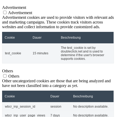
Advertisement
Advertisement
Advertisement cookies are used to provide visitors with relevant ads
and marketing campaigns. These cookies track visitors across
websites and collect information to provide customized ads.
Cookie
Dauer
Beschreibung
The test_cookie is set by
doubleclick.net and is used to
test_cookie
15 minutes
determine if the user's browser
supports cookies.
Others
Others
Other uncategorized cookies are those that are being analyzed and
have not been classified into a category as yet.
Cookie
Dauer
Beschreibung
wbcr_inp_session_id
session
No description available.
wbcr_inp_user_page_views
7 days
No description available.