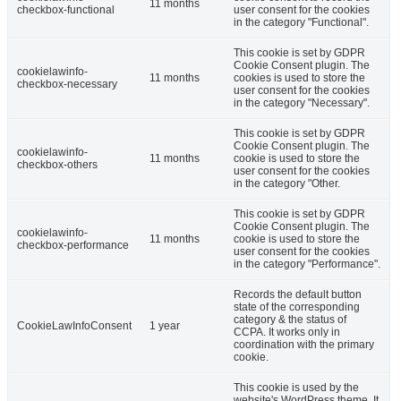
11 months
checkbox-functional
user consent for the cookies
in the category "Functional".
This cookie is set by GDPR
Cookie Consent plugin. The
cookielawinfo-
11 months
cookies is used to store the
checkbox-necessary
user consent for the cookies
in the category "Necessary".
This cookie is set by GDPR
Cookie Consent plugin. The
cookielawinfo-
11 months
cookie is used to store the
checkbox-others
user consent for the cookies
in the category "Other.
This cookie is set by GDPR
Cookie Consent plugin. The
cookielawinfo-
11 months
cookie is used to store the
checkbox-performance
user consent for the cookies
in the category "Performance".
Records the default button
state of the corresponding
category & the status of
CookieLawInfoConsent
1 year
CCPA. It works only in
coordination with the primary
cookie.
This cookie is used by the
website's WordPress theme. It