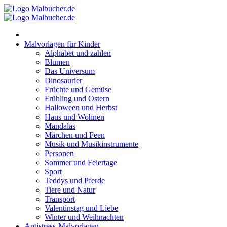
Zum
Inhalt
springen
Malvorlagen für Kinder
Alphabet und zahlen
Blumen
Das Universum
Dinosaurier
Früchte und Gemüse
Frühling und Ostern
Halloween und Herbst
Haus und Wohnen
Mandalas
Märchen und Feen
Musik und Musikinstrumente
Personen
Sommer und Feiertage
Sport
Teddys und Pferde
Tiere und Natur
Transport
Valentinstag und Liebe
Winter und Weihnachten
Antistress-Malvorlagen