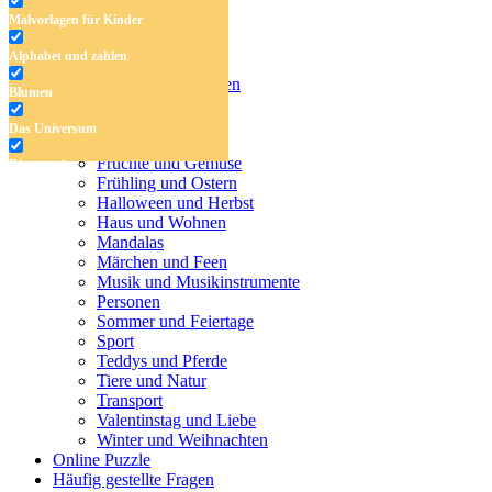
Malvorlagen für Kinder
Antistress-Malvorlagen
Alphabet und zahlen
Malvorlagen für Kinder
Alphabet und zahlen
Blumen
Blumen
Das Universum
Das Universum
Dinosaurier
Früchte und Gemüse
Dinosaurier
Frühling und Ostern
Früchte und Gemüse
Halloween und Herbst
Haus und Wohnen
Frühling und Ostern
Mandalas
Märchen und Feen
Halloween und Herbst
Musik und Musikinstrumente
Personen
Haus und Wohnen
Sommer und Feiertage
Sport
Mandalas
Teddys und Pferde
Tiere und Natur
Märchen und Feen
Transport
Musik und Musikinstrumente
Valentinstag und Liebe
Winter und Weihnachten
Personen
Online Puzzle
Häufig gestellte Fragen
Sommer und Feiertage