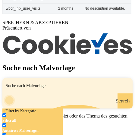
wbcr_inp_user_visits
2 months
No description available.
SPEICHERN & AKZEPTIEREN
Präsentiert von
Suche nach Malvorlage
Search
Filter by Kategórie
Geben Sie den Namen, das Gebiet oder das Thema des gesuchten
Select all
Malbuchs ein.
Antistress-Malvorlagen