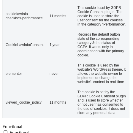
This cookie is set by GDPR
Cookie Consent plugin. The
cookielawinfo-
11 months
cookie is used to store the
checkbox-performance
user consent for the cookies
in the category "Performance".
Records the default button
state of the corresponding
category & the status of
CookieLawInfoConsent
1 year
CCPA. It works only in
coordination with the primary
cookie.
This cookie is used by the
website's WordPress theme. It
elementor
never
allows the website owner to
implement or change the
website's content in real-time.
The cookie is set by the
GDPR Cookie Consent plugin
and is used to store whether
viewed_cookie_policy
11 months
or not user has consented to
the use of cookies. It does not
store any personal data.
Functional
Functional