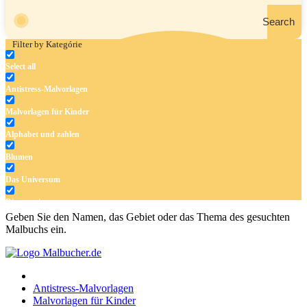
Search
Filter by Kategórie
Select all
Antistress-Malvorlagen
Malvorlagen für Kinder
Alphabet und zahlen
Blumen
Das Universum
Dinosaurier
Geben Sie den Namen, das Gebiet oder das Thema des gesuchten
Früchte und Gemüse
Malbuchs ein.
Frühling und Ostern
Halloween und Herbst
Antistress-Malvorlagen
Haus und Wohnen
Malvorlagen für Kinder