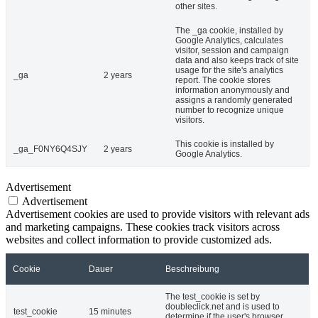
other sites.
The _ga cookie, installed by
Google Analytics, calculates
visitor, session and campaign
data and also keeps track of site
usage for the site's analytics
_ga
2 years
report. The cookie stores
information anonymously and
assigns a randomly generated
number to recognize unique
visitors.
This cookie is installed by
_ga_F0NY6Q4SJY
2 years
Google Analytics.
Advertisement
Advertisement
Advertisement cookies are used to provide visitors with relevant ads
and marketing campaigns. These cookies track visitors across
websites and collect information to provide customized ads.
Cookie
Dauer
Beschreibung
The test_cookie is set by
doubleclick.net and is used to
test_cookie
15 minutes
determine if the user's browser