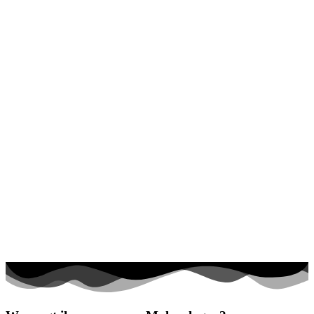
Halloween und Herbst
Haus und Wohnen
Mandalas
Märchen und Feen
Musik und Musikinstrumente
Personen
Sommer und Feiertage
Sport
Teddys und Pferde
Tiere und Natur
Transport
Valentinstag und Liebe
Winter und Weihnachten