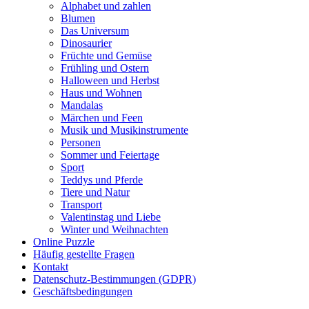
Alphabet und zahlen
Mandalas
Blumen
Das Universum
Märchen und Feen
Dinosaurier
Musik und Musikinstrumente
Früchte und Gemüse
Frühling und Ostern
Personen
Halloween und Herbst
Haus und Wohnen
Sommer und Feiertage
Mandalas
Märchen und Feen
Sport
Musik und Musikinstrumente
Personen
Teddys und Pferde
Sommer und Feiertage
Sport
Tiere und Natur
Teddys und Pferde
Transport
Tiere und Natur
Transport
Valentinstag und Liebe
Valentinstag und Liebe
Winter und Weihnachten
Winter und Weihnachten
Online Puzzle
Häufig gestellte Fragen
Nezaradené
Kontakt
Datenschutz-Bestimmungen (GDPR)
Unkategorisiert
Geschäftsbedingungen