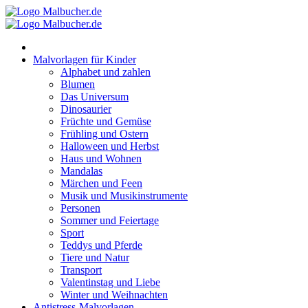
Zum
Inhalt
springen
Malvorlagen für Kinder
Alphabet und zahlen
Blumen
Das Universum
Dinosaurier
Früchte und Gemüse
Frühling und Ostern
Halloween und Herbst
Haus und Wohnen
Mandalas
Märchen und Feen
Musik und Musikinstrumente
Personen
Sommer und Feiertage
Sport
Teddys und Pferde
Tiere und Natur
Transport
Valentinstag und Liebe
Winter und Weihnachten
Antistress-Malvorlagen