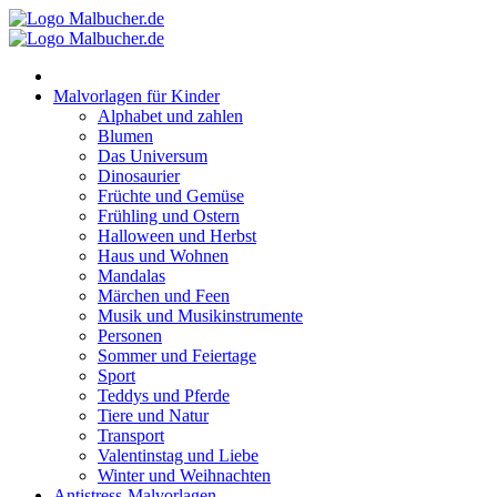
Zum
Inhalt
springen
Malvorlagen für Kinder
Alphabet und zahlen
Blumen
Das Universum
Dinosaurier
Früchte und Gemüse
Frühling und Ostern
Halloween und Herbst
Haus und Wohnen
Mandalas
Märchen und Feen
Musik und Musikinstrumente
Personen
Sommer und Feiertage
Sport
Teddys und Pferde
Tiere und Natur
Transport
Valentinstag und Liebe
Winter und Weihnachten
Antistress-Malvorlagen