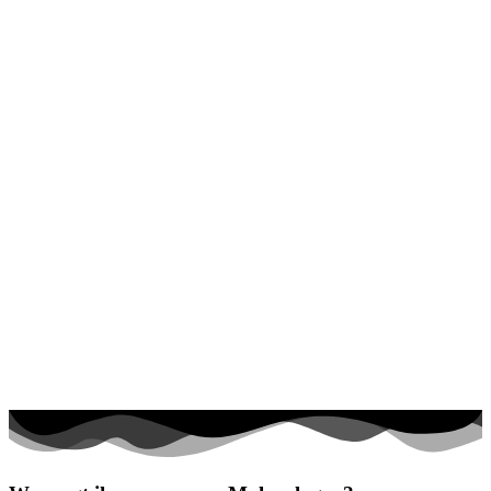
Halloween und Herbst
Haus und Wohnen
Mandalas
Märchen und Feen
Musik und Musikinstrumente
Personen
Sommer und Feiertage
Sport
Teddys und Pferde
Tiere und Natur
Transport
Valentinstag und Liebe
Winter und Weihnachten