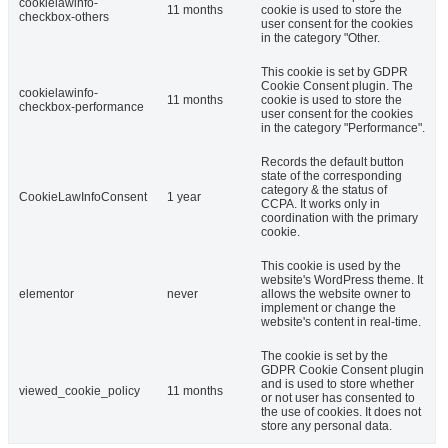
cookielawinfo-
11 months
cookie is used to store the
checkbox-others
user consent for the cookies
in the category "Other.
This cookie is set by GDPR
Cookie Consent plugin. The
cookielawinfo-
11 months
cookie is used to store the
checkbox-performance
user consent for the cookies
in the category "Performance".
Records the default button
state of the corresponding
category & the status of
CookieLawInfoConsent
1 year
CCPA. It works only in
coordination with the primary
cookie.
This cookie is used by the
website's WordPress theme. It
elementor
never
allows the website owner to
implement or change the
website's content in real-time.
The cookie is set by the
GDPR Cookie Consent plugin
and is used to store whether
viewed_cookie_policy
11 months
or not user has consented to
the use of cookies. It does not
store any personal data.