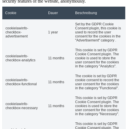
security features of the website, anonymously.
Cookie
Dauer
Beschreibung
Set by the GDPR Cookie
cookielawinfo-
Consent plugin, this cookie is
checkbox-
1 year
used to record the user
advertisement
consent for the cookies in the
"Advertisement" category .
This cookie is set by GDPR
Cookie Consent plugin. The
cookielawinfo-
11 months
cookie is used to store the
checkbox-analytics
user consent for the cookies
in the category "Analytics".
The cookie is set by GDPR
cookielawinfo-
cookie consent to record the
11 months
checkbox-functional
user consent for the cookies
in the category "Functional".
This cookie is set by GDPR
Cookie Consent plugin. The
cookielawinfo-
11 months
cookies is used to store the
checkbox-necessary
user consent for the cookies
in the category "Necessary".
This cookie is set by GDPR
Cookie Consent plugin. The