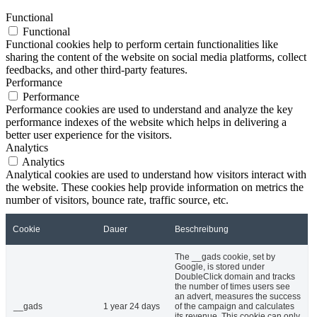
Functional
Functional
Functional cookies help to perform certain functionalities like
sharing the content of the website on social media platforms, collect
feedbacks, and other third-party features.
Performance
Performance
Performance cookies are used to understand and analyze the key
performance indexes of the website which helps in delivering a
better user experience for the visitors.
Analytics
Analytics
Analytical cookies are used to understand how visitors interact with
the website. These cookies help provide information on metrics the
number of visitors, bounce rate, traffic source, etc.
Cookie
Dauer
Beschreibung
The __gads cookie, set by
Google, is stored under
DoubleClick domain and tracks
the number of times users see
an advert, measures the success
__gads
1 year 24 days
of the campaign and calculates
its revenue. This cookie can only