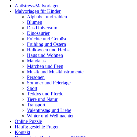
Antistress-Malvorlagen
Haus und Wohnen
Malvorlagen für Kinder
Alphabet und zahlen
Mandalas
Blumen
Das Universum
Märchen und Feen
Dinosaurier
Musik und Musikinstrumente
Früchte und Gemüse
Frühling und Ostern
Personen
Halloween und Herbst
Haus und Wohnen
Sommer und Feiertage
Mandalas
Märchen und Feen
Sport
Musik und Musikinstrumente
Personen
Teddys und Pferde
Sommer und Feiertage
Sport
Tiere und Natur
Teddys und Pferde
Transport
Tiere und Natur
Transport
Valentinstag und Liebe
Valentinstag und Liebe
Winter und Weihnachten
Winter und Weihnachten
Online Puzzle
Häufig gestellte Fragen
Nezaradené
Kontakt