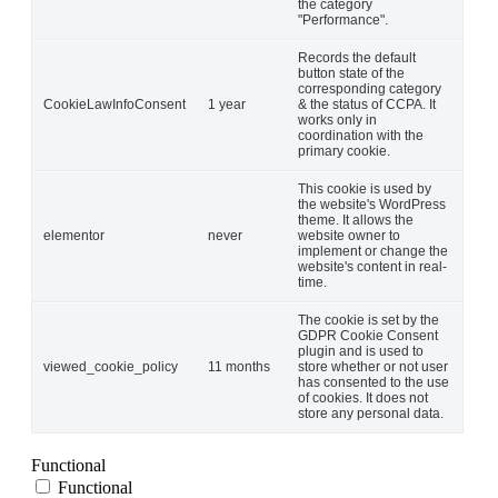
the category
"Performance".
Records the default
button state of the
corresponding category
CookieLawInfoConsent
1 year
& the status of CCPA. It
works only in
coordination with the
primary cookie.
This cookie is used by
the website's WordPress
theme. It allows the
elementor
never
website owner to
implement or change the
website's content in real-
time.
The cookie is set by the
GDPR Cookie Consent
plugin and is used to
viewed_cookie_policy
11 months
store whether or not user
has consented to the use
of cookies. It does not
store any personal data.
Functional
Functional