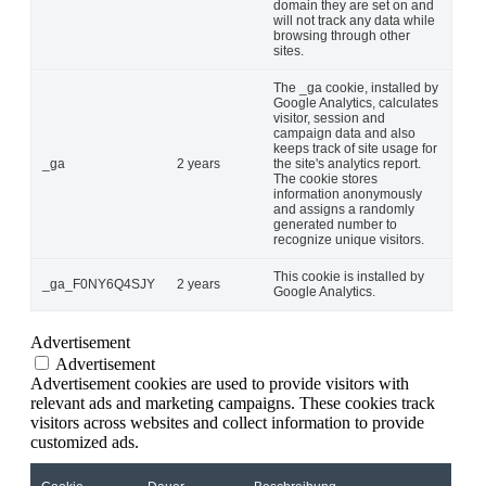
domain they are set on and
will not track any data while
browsing through other
sites.
The _ga cookie, installed by
Google Analytics, calculates
visitor, session and
campaign data and also
keeps track of site usage for
_ga
2 years
the site's analytics report.
The cookie stores
information anonymously
and assigns a randomly
generated number to
recognize unique visitors.
This cookie is installed by
_ga_F0NY6Q4SJY
2 years
Google Analytics.
Advertisement
Advertisement
Advertisement cookies are used to provide visitors with
relevant ads and marketing campaigns. These cookies track
visitors across websites and collect information to provide
customized ads.