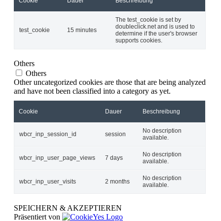
Cookie
Dauer
Beschreibung
The test_cookie is set by
doubleclick.net and is used to
test_cookie
15 minutes
determine if the user's browser
supports cookies.
Others
Others
Other uncategorized cookies are those that are being analyzed
and have not been classified into a category as yet.
Cookie
Dauer
Beschreibung
No description
wbcr_inp_session_id
session
available.
No description
wbcr_inp_user_page_views
7 days
available.
No description
wbcr_inp_user_visits
2 months
available.
SPEICHERN & AKZEPTIEREN
Präsentiert von