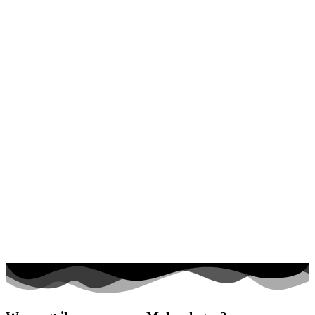
Halloween und Herbst
Haus und Wohnen
Mandalas
Märchen und Feen
Musik und Musikinstrumente
Personen
Sommer und Feiertage
Sport
Teddys und Pferde
Tiere und Natur
Transport
Valentinstag und Liebe
Winter und Weihnachten