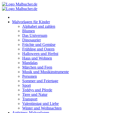
Zum
Inhalt
springen
Malvorlagen für Kinder
Alphabet und zahlen
Blumen
Das Universum
Dinosaurier
Früchte und Gemüse
Frühling und Ostern
Halloween und Herbst
Haus und Wohnen
Mandalas
Märchen und Feen
Musik und Musikinstrumente
Personen
Sommer und Feiertage
Sport
Teddys und Pferde
Tiere und Natur
Transport
Valentinstag und Liebe
Winter und Weihnachten
Antistress-Malvorlagen