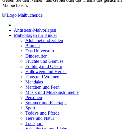
Geben Sie den Namen, das Gebiet oder das Thema des gesuchten
Früchte und Gemüse
Malbuchs ein.
Frühling und Ostern
Halloween und Herbst
Antistress-Malvorlagen
Haus und Wohnen
Malvorlagen für Kinder
Alphabet und zahlen
Mandalas
Blumen
Das Universum
Märchen und Feen
Dinosaurier
Musik und Musikinstrumente
Früchte und Gemüse
Frühling und Ostern
Personen
Halloween und Herbst
Haus und Wohnen
Sommer und Feiertage
Mandalas
Märchen und Feen
Sport
Musik und Musikinstrumente
Personen
Teddys und Pferde
Sommer und Feiertage
Sport
Tiere und Natur
Teddys und Pferde
Transport
Tiere und Natur
Transport
Valentinstag und Liebe
Valentinstag und Liebe