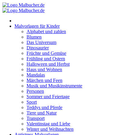
Zum
Inhalt
springen
Malvorlagen für Kinder
Alphabet und zahlen
Blumen
Das Universum
Dinosaurier
Früchte und Gemüse
Frühling und Ostern
Halloween und Herbst
Haus und Wohnen
Mandalas
Märchen und Feen
Musik und Musikinstrumente
Personen
Sommer und Feiertage
Sport
Teddys und Pferde
Tiere und Natur
Transport
Valentinstag und Liebe
Winter und Weihnachten
Antistress-Malvorlagen