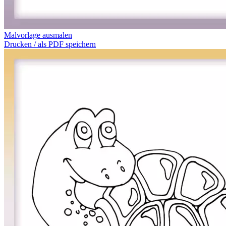
Malvorlage ausmalen
Drucken / als PDF speichern