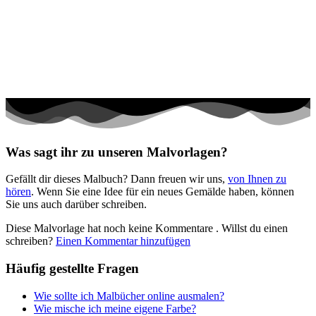
Halloween und Herbst
Haus und Wohnen
Mandalas
Märchen und Feen
Musik und Musikinstrumente
Personen
Was sagt ihr zu unseren Malvorlagen?
Sommer und Feiertage
Gefällt dir dieses Malbuch? Dann freuen wir uns,
von Ihnen zu
Sport
hören
. Wenn Sie eine Idee für ein neues Gemälde haben, können
Sie uns auch darüber schreiben.
Teddys und Pferde
Diese Malvorlage hat noch keine Kommentare
. Willst du einen
Tiere und Natur
schreiben?
Einen Kommentar hinzufügen
Transport
Häufig gestellte Fragen
Valentinstag und Liebe
Wie sollte ich Malbücher online ausmalen?
Winter und Weihnachten
Wie mische ich meine eigene Farbe?