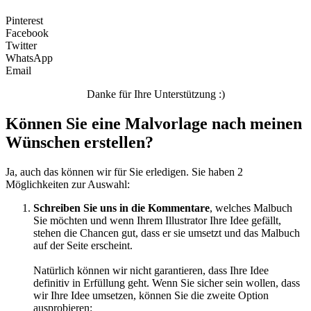
Tiere und Natur
Pinterest
Transport
Facebook
Twitter
Valentinstag und Liebe
WhatsApp
Email
Winter und Weihnachten
Danke für Ihre Unterstützung :)
Nezaradené
Können Sie eine Malvorlage nach meinen
Unkategorisiert
Wünschen erstellen?
Ja, auch das können wir für Sie erledigen. Sie haben 2
Möglichkeiten zur Auswahl:
Schreiben Sie uns in die Kommentare
, welches Malbuch
Sie möchten und wenn Ihrem Illustrator Ihre Idee gefällt,
stehen die Chancen gut, dass er sie umsetzt und das Malbuch
auf der Seite erscheint.
Natürlich können wir nicht garantieren, dass Ihre Idee
definitiv in Erfüllung geht. Wenn Sie sicher sein wollen, dass
wir Ihre Idee umsetzen, können Sie die zweite Option
ausprobieren: