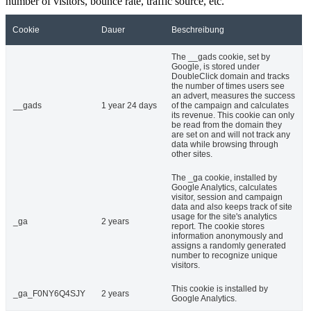
number of visitors, bounce rate, traffic source, etc.
Cookie
Dauer
Beschreibung
The __gads cookie, set by
Google, is stored under
DoubleClick domain and tracks
the number of times users see
an advert, measures the success
__gads
1 year 24 days
of the campaign and calculates
its revenue. This cookie can only
be read from the domain they
are set on and will not track any
data while browsing through
other sites.
The _ga cookie, installed by
Google Analytics, calculates
visitor, session and campaign
data and also keeps track of site
usage for the site's analytics
_ga
2 years
report. The cookie stores
information anonymously and
assigns a randomly generated
number to recognize unique
visitors.
This cookie is installed by
_ga_F0NY6Q4SJY
2 years
Google Analytics.