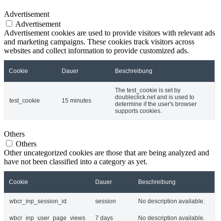
Advertisement
Advertisement
Advertisement cookies are used to provide visitors with relevant ads
and marketing campaigns. These cookies track visitors across
websites and collect information to provide customized ads.
Cookie
Dauer
Beschreibung
The test_cookie is set by
doubleclick.net and is used to
test_cookie
15 minutes
determine if the user's browser
supports cookies.
Others
Others
Other uncategorized cookies are those that are being analyzed and
have not been classified into a category as yet.
Cookie
Dauer
Beschreibung
wbcr_inp_session_id
session
No description available.
wbcr_inp_user_page_views
7 days
No description available.