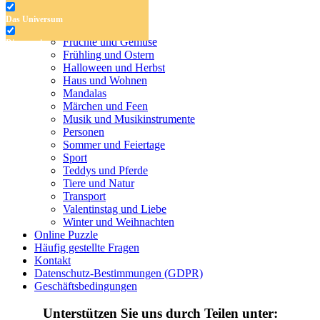
Blumen
Das Universum
Das Universum
Dinosaurier
Früchte und Gemüse
Dinosaurier
Frühling und Ostern
Früchte und Gemüse
Halloween und Herbst
Haus und Wohnen
Frühling und Ostern
Mandalas
Märchen und Feen
Halloween und Herbst
Musik und Musikinstrumente
Personen
Haus und Wohnen
Sommer und Feiertage
Sport
Mandalas
Teddys und Pferde
Tiere und Natur
Märchen und Feen
Transport
Musik und Musikinstrumente
Valentinstag und Liebe
Winter und Weihnachten
Personen
Online Puzzle
Häufig gestellte Fragen
Sommer und Feiertage
Kontakt
Datenschutz-Bestimmungen (GDPR)
Sport
Geschäftsbedingungen
Teddys und Pferde
Unterstützen Sie uns durch Teilen unter: