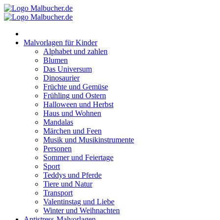
Zum
Inhalt
springen
Malvorlagen für Kinder
Alphabet und zahlen
Blumen
Das Universum
Dinosaurier
Früchte und Gemüse
Frühling und Ostern
Halloween und Herbst
Haus und Wohnen
Mandalas
Märchen und Feen
Musik und Musikinstrumente
Personen
Sommer und Feiertage
Sport
Teddys und Pferde
Tiere und Natur
Transport
Valentinstag und Liebe
Winter und Weihnachten
Antistress-Malvorlagen