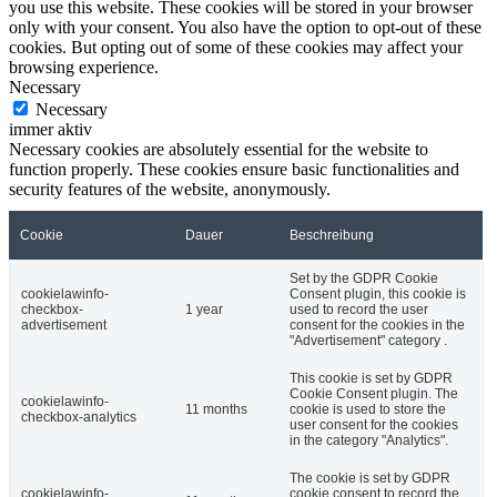
you use this website. These cookies will be stored in your browser
only with your consent. You also have the option to opt-out of these
cookies. But opting out of some of these cookies may affect your
browsing experience.
Necessary
Necessary
immer aktiv
Necessary cookies are absolutely essential for the website to
function properly. These cookies ensure basic functionalities and
security features of the website, anonymously.
Cookie
Dauer
Beschreibung
Set by the GDPR Cookie
cookielawinfo-
Consent plugin, this cookie is
checkbox-
1 year
used to record the user
advertisement
consent for the cookies in the
"Advertisement" category .
This cookie is set by GDPR
Cookie Consent plugin. The
cookielawinfo-
11 months
cookie is used to store the
checkbox-analytics
user consent for the cookies
in the category "Analytics".
The cookie is set by GDPR
cookielawinfo-
cookie consent to record the