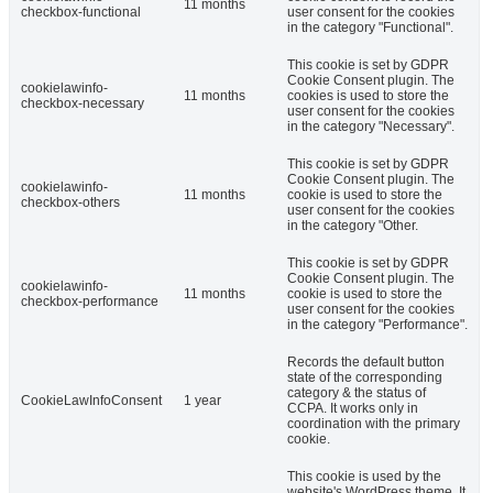
11 months
checkbox-functional
user consent for the cookies
in the category "Functional".
This cookie is set by GDPR
Cookie Consent plugin. The
cookielawinfo-
11 months
cookies is used to store the
checkbox-necessary
user consent for the cookies
in the category "Necessary".
This cookie is set by GDPR
Cookie Consent plugin. The
cookielawinfo-
11 months
cookie is used to store the
checkbox-others
user consent for the cookies
in the category "Other.
This cookie is set by GDPR
Cookie Consent plugin. The
cookielawinfo-
11 months
cookie is used to store the
checkbox-performance
user consent for the cookies
in the category "Performance".
Records the default button
state of the corresponding
category & the status of
CookieLawInfoConsent
1 year
CCPA. It works only in
coordination with the primary
cookie.
This cookie is used by the
website's WordPress theme. It