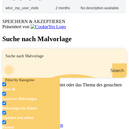
wbcr_inp_user_visits
2 months
No description available.
SPEICHERN & AKZEPTIEREN
Präsentiert von
Suche nach Malvorlage
Search
Filter by Kategórie
Geben Sie den Namen, das Gebiet oder das Thema des gesuchten
Select all
Malbuchs ein.
Antistress-Malvorlagen
Malvorlagen für Kinder
Antistress-Malvorlagen
Alphabet und zahlen
Malvorlagen für Kinder
Alphabet und zahlen
Blumen