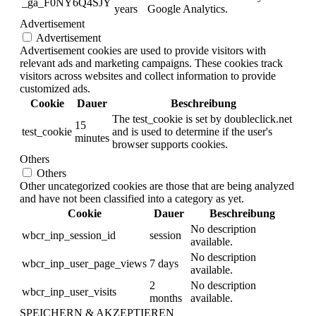
_ga_F0NY6Q4SJY
years
Google Analytics.
Advertisement
Advertisement
Advertisement cookies are used to provide visitors with
relevant ads and marketing campaigns. These cookies track
visitors across websites and collect information to provide
customized ads.
Cookie
Dauer
Beschreibung
The test_cookie is set by doubleclick.net
15
test_cookie
and is used to determine if the user's
minutes
browser supports cookies.
Others
Others
Other uncategorized cookies are those that are being analyzed
and have not been classified into a category as yet.
Cookie
Dauer
Beschreibung
No description
wbcr_inp_session_id
session
available.
No description
wbcr_inp_user_page_views
7 days
available.
2
No description
wbcr_inp_user_visits
months
available.
SPEICHERN & AKZEPTIEREN