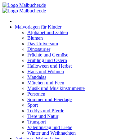
Zum
Inhalt
springen
Malvorlagen für Kinder
Alphabet und zahlen
Blumen
Das Universum
Dinosaurier
Früchte und Gemüse
Frühling und Ostern
Halloween und Herbst
Haus und Wohnen
Mandalas
Märchen und Feen
Musik und Musikinstrumente
Personen
Sommer und Feiertage
Sport
Teddys und Pferde
Tiere und Natur
Transport
Valentinstag und Liebe
Winter und Weihnachten
Antistress-Malvorlagen