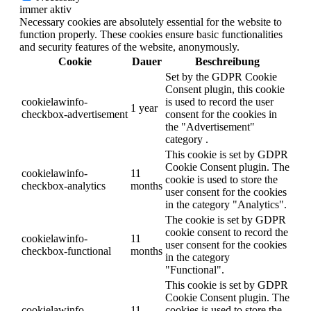
immer aktiv
Necessary cookies are absolutely essential for the website to
function properly. These cookies ensure basic functionalities
and security features of the website, anonymously.
Cookie
Dauer
Beschreibung
Set by the GDPR Cookie
Consent plugin, this cookie
cookielawinfo-
is used to record the user
1 year
checkbox-advertisement
consent for the cookies in
the "Advertisement"
category .
This cookie is set by GDPR
Cookie Consent plugin. The
cookielawinfo-
11
cookie is used to store the
checkbox-analytics
months
user consent for the cookies
in the category "Analytics".
The cookie is set by GDPR
cookie consent to record the
cookielawinfo-
11
user consent for the cookies
checkbox-functional
months
in the category
"Functional".
This cookie is set by GDPR
Cookie Consent plugin. The
cookielawinfo-
11
cookies is used to store the