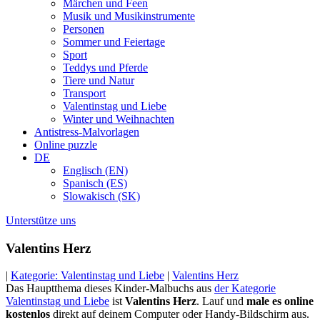
Märchen und Feen
Musik und Musikinstrumente
Personen
Sommer und Feiertage
Sport
Teddys und Pferde
Tiere und Natur
Transport
Valentinstag und Liebe
Winter und Weihnachten
Antistress-Malvorlagen
Online puzzle
DE
Englisch (EN)
Spanisch (ES)
Slowakisch (SK)
Unterstütze uns
Valentins Herz
|
Kategorie: Valentinstag und Liebe
|
Valentins Herz
Das Hauptthema dieses Kinder-Malbuchs aus
der Kategorie
Valentinstag und Liebe
ist
Valentins Herz
. Lauf und
male es online
kostenlos
direkt auf deinem Computer oder Handy-Bildschirm aus.