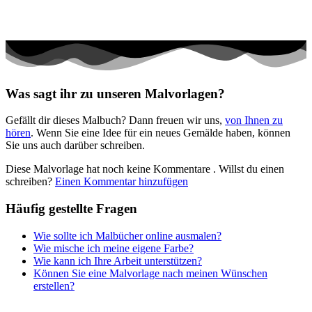
Tiere und Natur
Transport
Valentinstag und Liebe
Winter und Weihnachten
Was sagt ihr zu unseren Malvorlagen?
Nezaradené
Gefällt dir dieses Malbuch? Dann freuen wir uns,
von Ihnen zu
Unkategorisiert
hören
. Wenn Sie eine Idee für ein neues Gemälde haben, können
Sie uns auch darüber schreiben.
Diese Malvorlage hat noch keine Kommentare
. Willst du einen
schreiben?
Einen Kommentar hinzufügen
Häufig gestellte Fragen
Wie sollte ich Malbücher online ausmalen?
Wie mische ich meine eigene Farbe?
Wie kann ich Ihre Arbeit unterstützen?
Können Sie eine Malvorlage nach meinen Wünschen
erstellen?