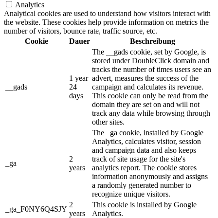
Analytics
Analytical cookies are used to understand how visitors interact with
the website. These cookies help provide information on metrics the
number of visitors, bounce rate, traffic source, etc.
Cookie
Dauer
Beschreibung
The __gads cookie, set by Google, is
stored under DoubleClick domain and
tracks the number of times users see an
1 year
advert, measures the success of the
__gads
24
campaign and calculates its revenue.
days
This cookie can only be read from the
domain they are set on and will not
track any data while browsing through
other sites.
The _ga cookie, installed by Google
Analytics, calculates visitor, session
and campaign data and also keeps
2
track of site usage for the site's
_ga
years
analytics report. The cookie stores
information anonymously and assigns
a randomly generated number to
recognize unique visitors.
2
This cookie is installed by Google
_ga_F0NY6Q4SJY
years
Analytics.