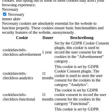
cookies. But opting out of some of these cookies may affect your
browsing experience.
Necessary
Necessary
immer aktiv
Necessary cookies are absolutely essential for the website to
function properly. These cookies ensure basic functionalities and
security features of the website, anonymously.
Cookie
Dauer
Beschreibung
Set by the GDPR Cookie Consent
plugin, this cookie is used to
cookielawinfo-
1 year
record the user consent for the
checkbox-advertisement
cookies in the "Advertisement"
category .
This cookie is set by GDPR
Cookie Consent plugin. The
cookielawinfo-
11
cookie is used to store the user
checkbox-analytics
months
consent for the cookies in the
category "Analytics".
The cookie is set by GDPR
cookielawinfo-
11
cookie consent to record the user
checkbox-functional
months
consent for the cookies in the
category "Functional".
This cookie is set by GDPR