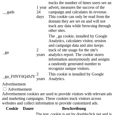
tracks the number of times users see an
1 year
advert, measures the success of the
__gads
24
campaign and calculates its revenue.
days
This cookie can only be read from the
domain they are set on and will not
track any data while browsing through
other sites.
The _ga cookie, installed by Google
Analytics, calculates visitor, session
and campaign data and also keeps
2
track of site usage for the site's
_ga
years
analytics report. The cookie stores
information anonymously and assigns
a randomly generated number to
recognize unique visitors.
2
This cookie is installed by Google
_ga_F0NY6Q4SJY
years
Analytics.
Advertisement
Advertisement
Advertisement cookies are used to provide visitors with relevant ads
and marketing campaigns. These cookies track visitors across
websites and collect information to provide customized ads.
Cookie
Dauer
Beschreibung
The test_cookie is set by doubleclick.net and is