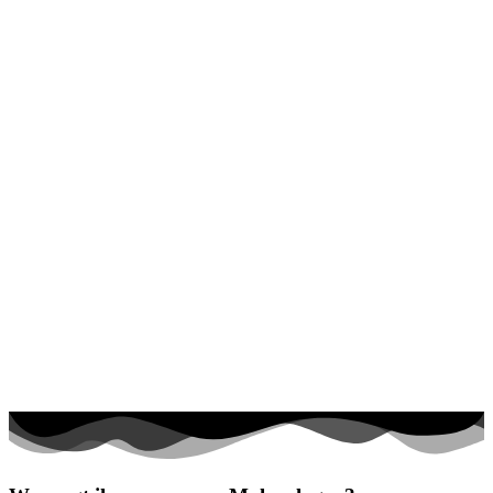
Halloween und Herbst
Haus und Wohnen
Mandalas
Märchen und Feen
Musik und Musikinstrumente
Personen
Sommer und Feiertage
Sport
Teddys und Pferde
Tiere und Natur
Transport
Valentinstag und Liebe
Winter und Weihnachten