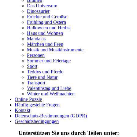
Blumen
Das Universum
Personen
Dinosaurier
Sommer und Feiertage
Früchte und Gemüse
Frühling und Ostern
Sport
Halloween und Herbst
Haus und Wohnen
Teddys und Pferde
Mandalas
Märchen und Feen
Tiere und Natur
Musik und Musikinstrumente
Personen
Transport
Sommer und Feiertage
Sport
Valentinstag und Liebe
Teddys und Pferde
Winter und Weihnachten
Tiere und Natur
Transport
Nezaradené
Valentinstag und Liebe
Winter und Weihnachten
Unkategorisiert
Online Puzzle
Häufig gestellte Fragen
Kontakt
Datenschutz-Bestimmungen (GDPR)
Geschäftsbedingungen
Unterstützen Sie uns durch Teilen unter: