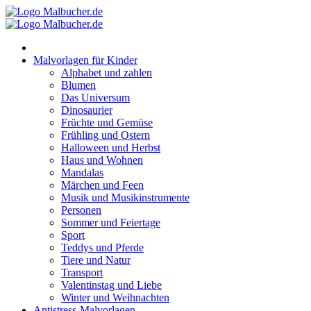
Zum
Inhalt
springen
Malvorlagen für Kinder
Alphabet und zahlen
Blumen
Das Universum
Dinosaurier
Früchte und Gemüse
Frühling und Ostern
Halloween und Herbst
Haus und Wohnen
Mandalas
Märchen und Feen
Musik und Musikinstrumente
Personen
Sommer und Feiertage
Sport
Teddys und Pferde
Tiere und Natur
Transport
Valentinstag und Liebe
Winter und Weihnachten
Antistress-Malvorlagen