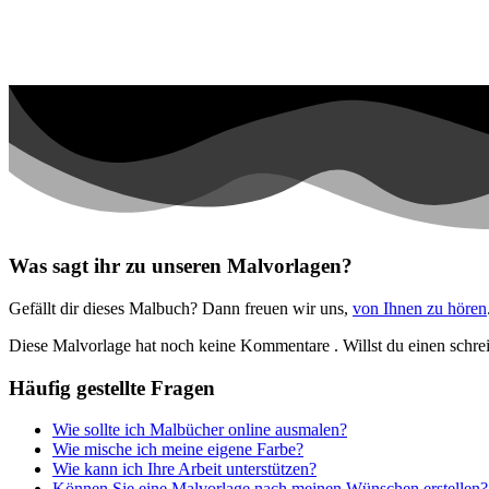
Musik und Musikinstrumente
Personen
Sommer und Feiertage
Sport
Teddys und Pferde
Tiere und Natur
Transport
Was sagt ihr zu unseren Malvorlagen?
Valentinstag und Liebe
Gefällt dir dieses Malbuch? Dann freuen wir uns,
von Ihnen zu hören
Winter und Weihnachten
Diese Malvorlage hat noch keine Kommentare
. Willst du einen schr
Nezaradené
Häufig gestellte Fragen
Unkategorisiert
Wie sollte ich Malbücher online ausmalen?
Wie mische ich meine eigene Farbe?
Wie kann ich Ihre Arbeit unterstützen?
Können Sie eine Malvorlage nach meinen Wünschen erstellen?