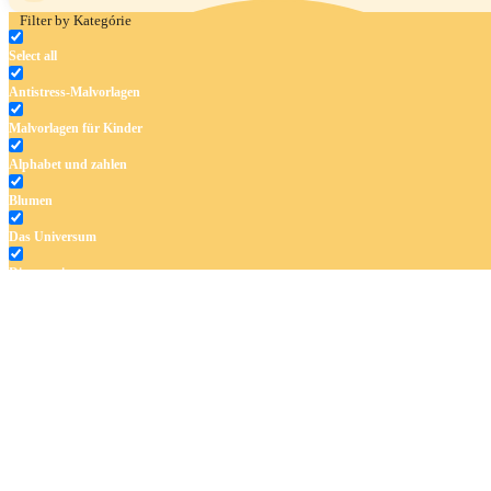
Filter by Kategórie
Select all
Antistress-Malvorlagen
Malvorlagen für Kinder
Alphabet und zahlen
Blumen
Das Universum
Dinosaurier
Früchte und Gemüse
Frühling und Ostern
Halloween und Herbst
Haus und Wohnen
Mandalas
Märchen und Feen