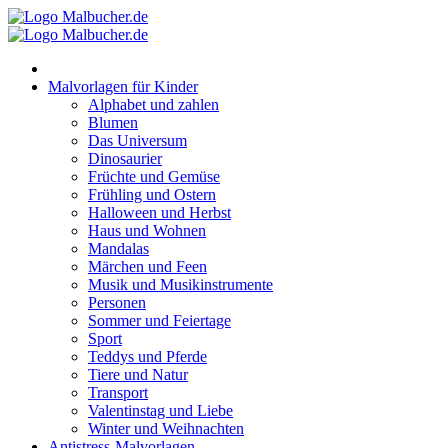
Zum
Inhalt
springen
Malvorlagen für Kinder
Alphabet und zahlen
Blumen
Das Universum
Dinosaurier
Früchte und Gemüse
Frühling und Ostern
Halloween und Herbst
Haus und Wohnen
Mandalas
Märchen und Feen
Musik und Musikinstrumente
Personen
Sommer und Feiertage
Sport
Teddys und Pferde
Tiere und Natur
Transport
Valentinstag und Liebe
Winter und Weihnachten
Antistress-Malvorlagen